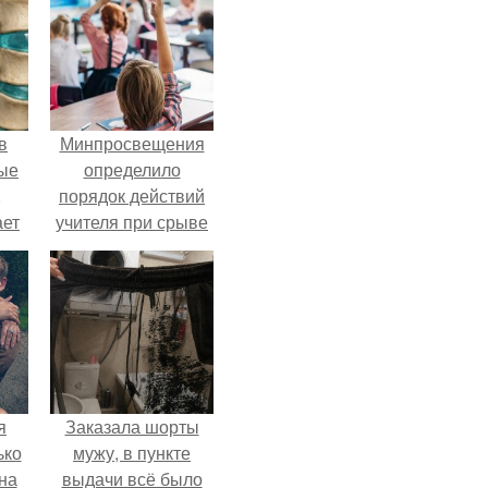
в
Минпросвещения
ые
определило
,
порядок действий
ает
учителя при срыве
ть
урока.
ые
я
Заказала шорты
ько
мужу, в пункте
на
выдачи всё было