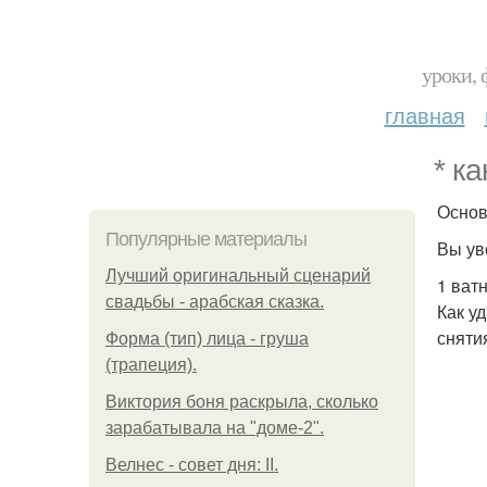
уроки, 
главная
* к
Основ
Популярные материалы
Вы ув
Лучший оригинальный сценарий
1 ват
свадьбы - арабская сказка.
Как у
сняти
Форма (тип) лица - груша
(трапеция).
Виктория боня раскрыла, сколько
зарабатывала на "доме-2".
Велнес - совет дня: II.