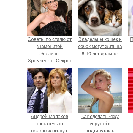
Советы по стилю от
Владельцы кошек и
П
знаменитой
собак могут жить на
Эвелины
6-10 лет дольше.
Хромченко. Секрет
успеха - простые
решения.
Андрей Малахов
Как сделать кожу
трогательно
упругой и
покормил жену с
подтянутой в