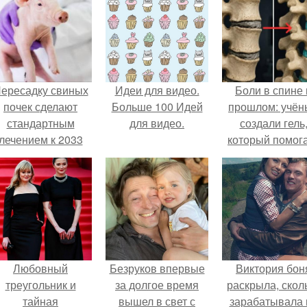
ересадку свиных
Идеи для видео.
Боли в спине 
почек сделают
Больше 100 Идей
прошлом: учён
стандартным
для видео.
создали гель
лечением к 2033
который помог
году в Японии.
восстанавлива
межпозвоночн
диски.
Любовный
Безруков впервые
Виктория бон
треугольник и
за долгое время
раскрыла, скол
тайная
вышел в свет с
зарабатывала 