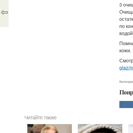
3 очи
⇦
Очища
остат
по ко
водой
Помни
кожи.
Смотр
glaz/m
Категори
Понр
Читайте также