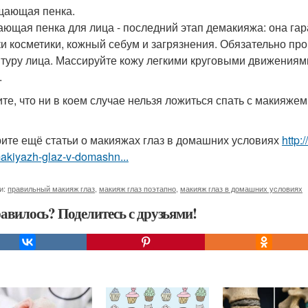
щающая пенка.
ющая пенка для лица - последний этап демакияжа: она гара
ки косметики, кожный себум и загрязнения. Обязательно про
нтуру лица. Массируйте кожу легкими круговыми движениями
.
те, что ни в коем случае нельзя ложиться спать с макияже
ите ещё статьи о макияжах глаз в домашних условиях
http:
akiyazh-glaz-v-domashn...
и:
правильный макияж глаз
,
макияж глаз поэтапно
,
макияж глаз в домашних условиях
авилось? Поделитесь с друзьями!