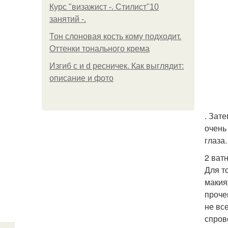
Курс "визажист -. Стилист"10
занятий -.
Тон слоновая кость кому подходит.
Оттенки тонального крема
Изгиб c и d ресничек. Как выглядит:
описание и фото
. Зат
очень
глаза.
2 ват
Для т
макия
проче
не вс
спров