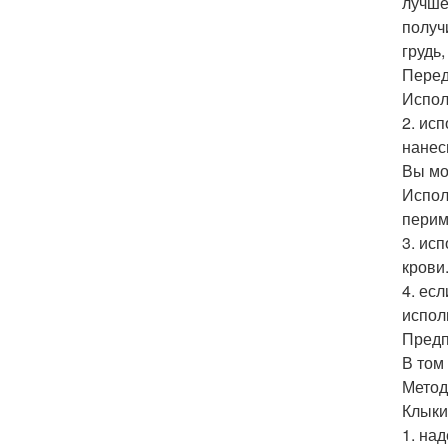
лучше
получ
грудь
Перед
Испол
2. ис
нанес
Вы мо
Испол
перим
3. ис
крови
4. ес
испол
Предп
В том
Метод 
Клыки
1. на