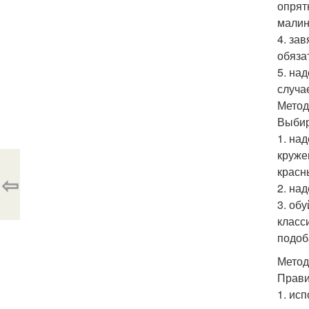
опрят
малин
4. за
обяза
5. на
случа
Метод 
Выбир
1. на
круже
красн
⇦
2. на
3. об
класс
подоб
Метод 
Прави
1. ис