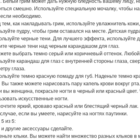
. Белый грим может дать нужную бледность вашему лицу, но
иться смешно. Используйте специальную мочалку, чтобы на
, если необходимо.
 тем, как накладывать грим, используйте увлажнитель кожи,
ьзуйте пудру, чтобы грим оставался на месте. Детская пудр
пользуйте черные тени. Для лучшего эффекта, используйте д
ите черные тени над черным карандашом для глаз.
жете выбрать темно серый или коричневый оттенок. Любой
ьзуйте карандаш для глаз с внутренней стороны глаза, свер
етру глаза.
пользуйте темно красную помаду для губ. Наденьте темно кр
. Вы также можете нарисовать пару капель крови вокруг рта
ли вы женщина, покрасьте ногти в черный или красный цвет.
ьзовать искусственные ногти.
очтите яркий, кроваво красный или блестящий черный лак.
 случае, если вы умеете, нарисуйте на ногтях паутинки.
5 из 5:
 и другие аксессуары сделайте.
деньте клыки. Вы можете найти множество разных клыков в 