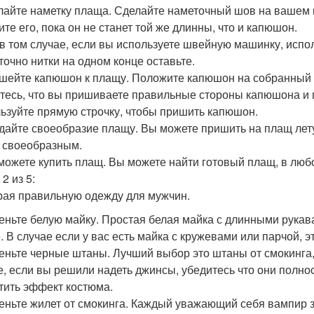
елайте наметку плаща. Сделайте наметочный шов на вашем 
ите его, пока он не станет той же длинны, что и капюшон.
в том случае, если вы используете швейную машинку, испо
точно нитки на одном конце оставьте.
ишейте капюшон к плащу. Положите капюшон на собранный 
тесь, что вы пришиваете правильные стороны капюшона и 
ьзуйте прямую строчку, чтобы пришить капюшон.
идайте своеобразие плащу. Вы можете пришить на плащ лету
 своеобразным.
 можете купить плащ. Вы можете найти готовый плащ, в лю
2 из 5:
ая правильную одежду для мужчин.
деньте белую майку. Простая белая майка с длинными рукав
. В случае если у вас есть майка с кружевами или парчой, э
деньте черные штаны. Лучший выбор это штаны от смокинга
е, если вы решили надеть джинсы, убедитесь что они полно
тить эффект костюма.
деньте жилет от смокинга. Каждый уважающий себя вампир з