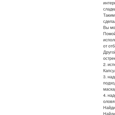
интер
сладк
Таким
сдела
Вы мо
Помой
испол
от от
Друго
остре
2. ис
Капсу
3. на
подхо
маска
4. на
оловя
Найди
Найди