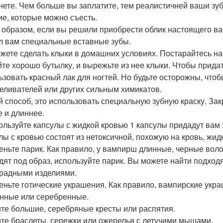
нете. Чем больше вы заплатите, тем реалистичней ваши зуб
ие, которые можно съесть.
 образом, если вы решили приобрести облик настоящего ва
л вам специальные вставные зубы.
жете сделать клыки в домашних условиях. Постарайтесь най
те хорошо бутылку, и вырежьте из нее клыки. Чтобы прида
ьзовать красный лак для ногтей. Но будьте осторожны, чтоб
беливателей или других сильным химикатов.
й способ, это использовать специальную зубную краску. Зак
е и длиннее.
пользуйте капсулы с жидкой кровью 1 капсулы придадут ва
лы с кровью состоят из нетоксичной, похожую на кровь, жидк
деньте парик. Как правило, у вампирш длинные, черные вол
дят под образ, используйте парик. Вы можете найти подход
радными изделиями.
деньте готические украшения. Как правило, вампирские ук
нные или серебренные.
те большие, серебряные кресты или распятия.
те браслеты, сережки или ожерелья с летучими мышами.