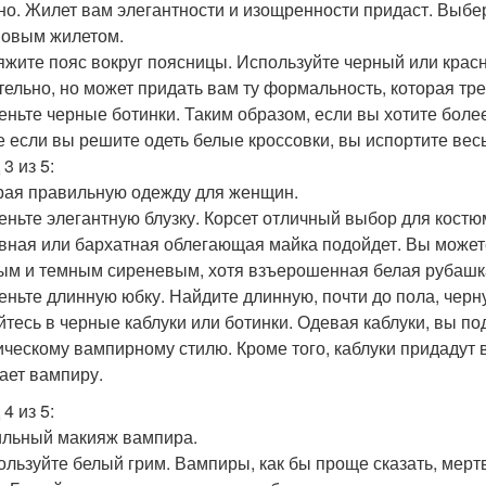
но. Жилет вам элегантности и изощренности придаст. Выб
овым жилетом.
вяжите пояс вокруг поясницы. Используйте черный или красн
тельно, но может придать вам ту формальность, которая тр
деньте черные ботинки. Таким образом, если вы хотите боле
е если вы решите одеть белые кроссовки, вы испортите вес
3 из 5:
ая правильную одежду для женщин.
деньте элегантную блузку. Корсет отличный выбор для костюм
вная или бархатная облегающая майка подойдет. Вы может
ым и темным сиреневым, хотя взъерошенная белая рубашка
деньте длинную юбку. Найдите длинную, почти до пола, черн
уйтесь в черные каблуки или ботинки. Одевая каблуки, вы п
ическому вампирному стилю. Кроме того, каблуки придадут в
ает вампиру.
4 из 5:
льный макияж вампира.
пользуйте белый грим. Вампиры, как бы проще сказать, мерт