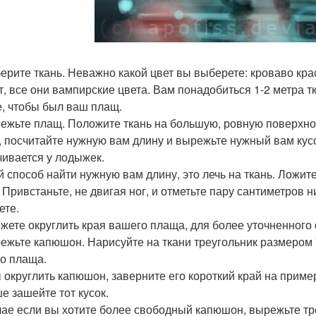
берите ткань. Неважно какой цвет вы выберете: кроваво кр
т, все они вампирские цвета. Вам понадобиться 1-2 метра т
е, чтобы был ваш плащ.
режьте плащ. Положите ткань на большую, ровную поверхнос
, посчитайте нужную вам длину и вырежьте нужный вам кусок
чивается у лодыжек.
й способ найти нужную вам длину, это лечь на ткань. Ложит
. Привстаньте, не двигая ног, и отметьте пару сантиметров
ете.
жете округлить края вашего плаща, для более уточненного 
режьте капюшон. Нарисуйте на ткани треугольник размером 
о плаща.
 округлить капюшон, заверните его короткий край на пример
е зашейте тот кусок.
чае если вы хотите более свободный капюшон, вырежьте тре