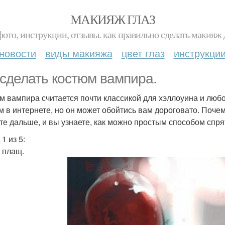
МАКИЯЖ ГЛАЗ
фото, инструкции, отзывы. как правильно сделать макияж д
новости
виды макияжа
цвет глаз
инструкци
 сделать костюм вампира.
м вампира считается почти классикой для хэллоуина и любо
м в интернете, но он может обойтись вам дороговато. Поче
те дальше, и вы узнаете, как можно простым способом спря
1 из 5:
 плащ.