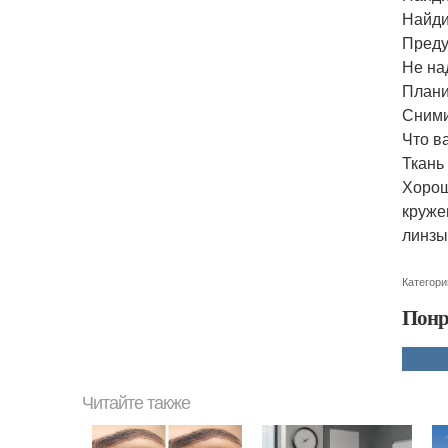
Найди
Преду
Не на
Плани
Сними
Что в
Ткань
Хорош
круже
линзы
Категори
Понр
Читайте также