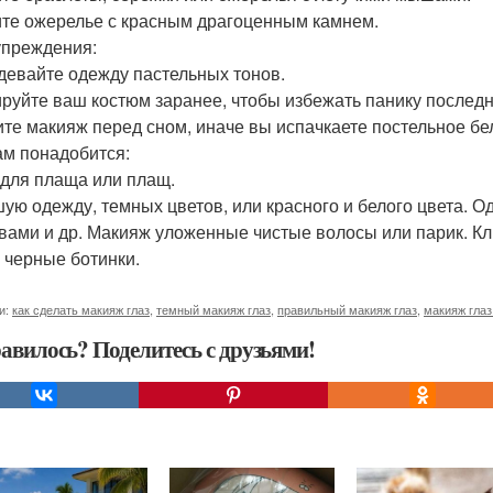
те ожерелье с красным драгоценным камнем.
преждения:
девайте одежду пастельных тонов.
руйте ваш костюм заранее, чтобы избежать панику послед
те макияж перед сном, иначе вы испачкаете постельное бе
ам понадобится:
 для плаща или плащ.
ую одежду, темных цветов, или красного и белого цвета. О
вами и др. Макияж уложенные чистые волосы или парик. К
 черные ботинки.
и:
как сделать макияж глаз
,
темный макияж глаз
,
правильный макияж глаз
,
макияж глаз
авилось? Поделитесь с друзьями!