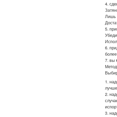
4. сд
Затян
Лишь 
Доста
5. пр
Убеди
Испол
6. пр
более
7. вы
Метод 
Выбир
1. на
лучше
2. на
случа
испор
3. на