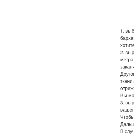
1. вы
барха
хотит
2. вы
метра
закан
Друго
ткани
отреж
Вы мо
3. вы
вашег
Чтобы
Дальш
В слу