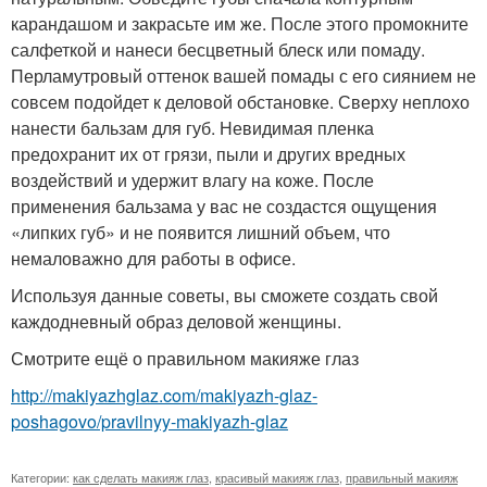
карандашом и закрасьте им же. После этого промокните
салфеткой и нанеси бесцветный блеск или помаду.
Перламутровый оттенок вашей помады с его сиянием не
совсем подойдет к деловой обстановке. Сверху неплохо
нанести бальзам для губ. Невидимая пленка
предохранит их от грязи, пыли и других вредных
воздействий и удержит влагу на коже. После
применения бальзама у вас не создастся ощущения
«липких губ» и не появится лишний объем, что
немаловажно для работы в офисе.
Используя данные советы, вы сможете создать свой
каждодневный образ деловой женщины.
Смотрите ещё о правильном макияже глаз
http://makiyazhglaz.com/makiyazh-glaz-
poshagovo/pravilnyy-makiyazh-glaz
Категории:
как сделать макияж глаз
,
красивый макияж глаз
,
правильный макияж