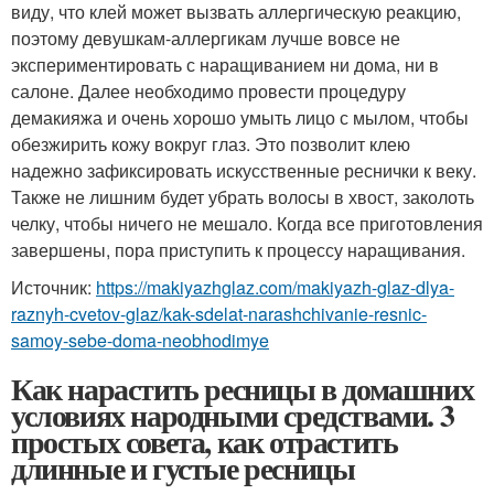
виду, что клей может вызвать аллергическую реакцию,
поэтому девушкам-аллергикам лучше вовсе не
экспериментировать с наращиванием ни дома, ни в
салоне. Далее необходимо провести процедуру
демакияжа и очень хорошо умыть лицо с мылом, чтобы
обезжирить кожу вокруг глаз. Это позволит клею
надежно зафиксировать искусственные реснички к веку.
Также не лишним будет убрать волосы в хвост, заколоть
челку, чтобы ничего не мешало. Когда все приготовления
завершены, пора приступить к процессу наращивания.
Источник:
https://makiyazhglaz.com/makiyazh-glaz-dlya-
raznyh-cvetov-glaz/kak-sdelat-narashchivanie-resnic-
samoy-sebe-doma-neobhodimye
Как нарастить ресницы в домашних
условиях народными средствами. 3
простых совета, как отрастить
длинные и густые ресницы