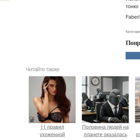
тонко
Faber
Категори
Понр
Читайте также
11 правил
Половина людей на
ухоженной
планете оказалась
о