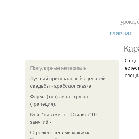
уроки, 
главная
Кар
От цв
естес
Популярные материалы
специ
Лучший оригинальный сценарий
свадьбы - арабская сказка.
Форма (тип) лица - груша
(трапеция).
Курс "визажист -. Стилист"10
занятий -.
Стрелки с тенями макияж.