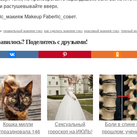
 и растушевывайте вверх.
lic_макияж Makeup Faberlic_совет.
и:
правильный макияж глаз
,
как сделать макияж глаз
,
красивый макияж глаз
,
темный ма
авилось? Поделитесь с друзьями!
Кошка милли
Сексуальный
Боли в спине 
тпраздновала 146
гороскоп на ИЮЛЬ!
прошлом: учён