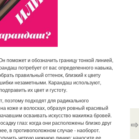
н поможет и обозначить границу тонкой линией,
рандаш потребует от вас определенного навыка,
рать правильный оттенок, близкий к цвету
 ошибки незаметными. Карандаш используют,
подправить их цвет и густоту.
т, поэтому подходят для радикального
на коже и волосках, образуя ровный красивый
 начавшим осваивать искусство макияжа бровей.
⇨
осадку глаз: когда они расположены близко друг
мнее, в противоположном случае - наоборот.
получить четкую нижнюю линию: наносите ее