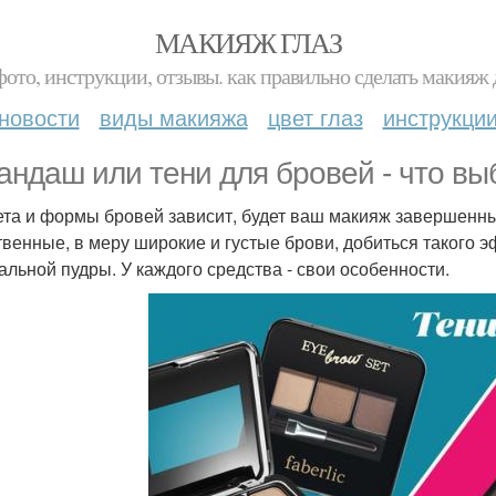
МАКИЯЖ ГЛАЗ
фото, инструкции, отзывы. как правильно сделать макияж д
новости
виды макияжа
цвет глаз
инструкци
андаш или тени для бровей - что вы
ета и формы бровей зависит, будет ваш макияж завершенны
твенные, в меру широкие и густые брови, добиться такого
альной пудры. У каждого средства - свои особенности.