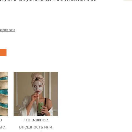
кияж глаз
в
Что важнее:
ые
внешность или