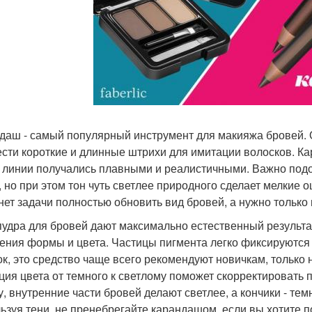
даш - самый популярный инструмент для макияжа бровей. О
ести короткие и длинные штрихи для имитации волосков. Ка
 линии получались плавными и реалистичными. Важно подоб
, но при этом тон чуть светлее природного сделает мелкие
 нет задачи полностью обновить вид бровей, а нужно только 
пудра для бровей дают максимально естественный результа
ения формы и цвета. Частицы пигмента легко фиксируются 
ок, это средство чаще всего рекомендуют новичкам, только
ция цвета от темного к светлому поможет скорректировать п
гу, внутренние части бровей делают светлее, а кончики - те
ьзуя тени, не пренебрегайте карандашом, если вы хотите 