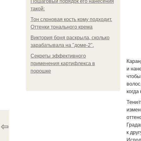
Пошаговый порядок его нанесения
такой:
Тон слоновая кость кому подходит.
Оттенки тонального крема
Виктория боня раскрыла, сколько
зарабатывала на "доме-2".
Секреты эффективного
Каран
применения картифлекса в
и нан
порошке
чтобы
волос
когда
Тени/
измен
оттен
⇦
Града
к дру
Испол