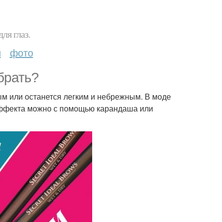
ля глаз.
и
фото
брать?
м или останется легким и небрежным. В моде
 эффекта можно с помощью карандаша или