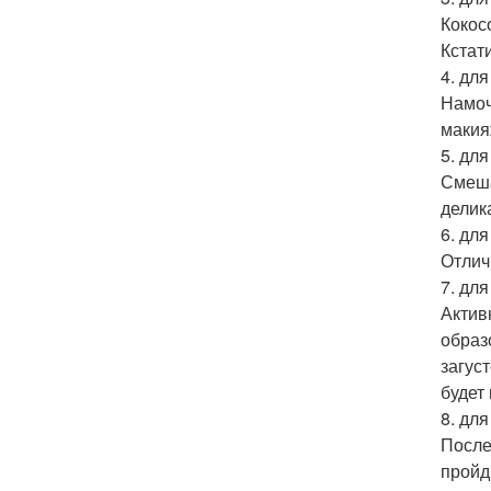
Кокос
Кстат
4. для
Намоч
макия
5. дл
Смеша
делик
6. для
Отлич
7. для
Актив
образ
загус
будет
8. для
После
пройд