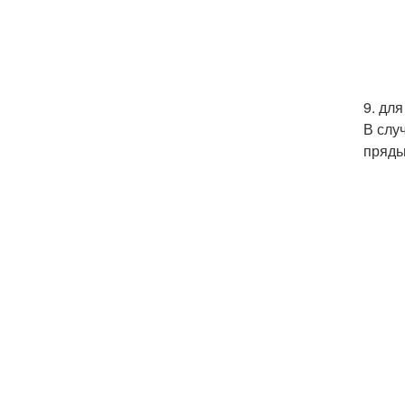
9. для
В слу
прядь