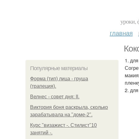
уроки, 
главная
Кок
1. дл
Согре
Популярные материалы
макия
Форма (тип) лица - груша
пленк
(трапеция).
2. дл
Велнес - совет дня: II.
Виктория боня раскрыла, сколько
зарабатывала на "доме-2".
Курс "визажист -. Стилист"10
занятий -.