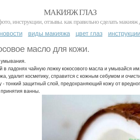
МАКИЯЖ ГЛАЗ
фото, инструкции, отзывы. как правильно сделать макияж д
новости
виды макияжа
цвет глаз
инструкци
осовое масло для кожи.
я умывания.
й в ладонях чайную ложку кокосового масла и умывайся им
жа, удалит косметику, справится с кожным себумом и очист
у - тонкий защитный слой, предохраняющий кожу от вредно
я принятия ванны.