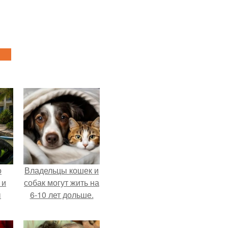
о
Владельцы кошек и
 и
собак могут жить на
ы
6-10 лет дольше.