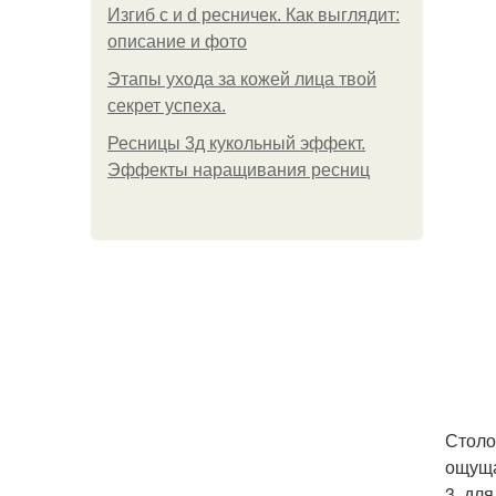
Изгиб c и d ресничек. Как выглядит:
описание и фото
Этапы ухода за кожей лица твой
секрет успеха.
Ресницы 3д кукольный эффект.
Эффекты наращивания ресниц
Столо
ощуща
3. для