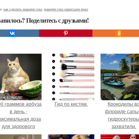
и:
как сделать макияж глаз
,
макияж глаз нависшее веко
авилось? Поделитесь с друзьями!
00 граммов арбуза
Гид по кистям.
Крокодилы в
в день -
флориде сапы
аксимальная доза
гидроскутер
для здорового
захватили.
взрослого,