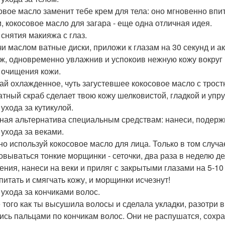
овое масло заменит тебе крем для тела: оно мгновенно впи
и, кокосовое масло для загара - еще одна отличная идея.
 снятия макияжа с глаз.
и маслом ватные диски, приложи к глазам на 30 секунд и а
ж, одновременно увлажнив и успокоив нежную кожу вокруг 
я очищения кожи.
й охлажденное, чуть загустевшее кокосовое масло с трост
атный скраб сделает твою кожу шелковистой, гладкой и упру
 ухода за кутикулой.
ная альтернатива специальным средствам: нанеси, подержи
 ухода за веками.
но используй кокосовое масло для лица. Только в том случае
овываться тонкие морщинки - сеточки, два раза в неделю де
тения, нанеси на веки и приляг с закрытыми глазами на 5-1
 питать и смягчать кожу, и морщинки исчезнут!
 ухода за кончиками волос.
 того как ты высушила волосы и сделала укладки, разотри в
ись пальцами по кончикам волос. Они не распушатся, сохран