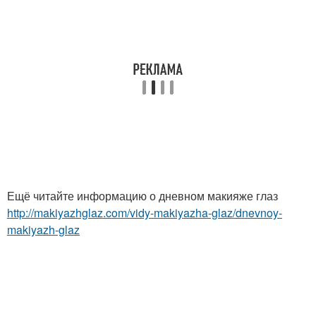
Ещё читайте информацию о дневном макияже глаз
http://makiyazhglaz.com/vidy-makiyazha-glaz/dnevnoy-
makiyazh-glaz