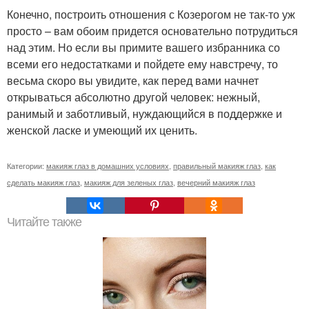
Конечно, построить отношения с Козерогом не так-то уж
просто – вам обоим придется основательно потрудиться
над этим. Но если вы примите вашего избранника со
всеми его недостатками и пойдете ему навстречу, то
весьма скоро вы увидите, как перед вами начнет
открываться абсолютно другой человек: нежный,
ранимый и заботливый, нуждающийся в поддержке и
женской ласке и умеющий их ценить.
Категории:
макияж глаз в домашних условиях
,
правильный макияж глаз
,
как
сделать макияж глаз
,
макияж для зеленых глаз
,
вечерний макияж глаз
Читайте также