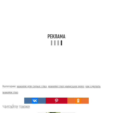
Категории:
макияж для серых глаз
,
макияж глаз нависшее веко
,
как сделать
макияж глаз
Читайте также