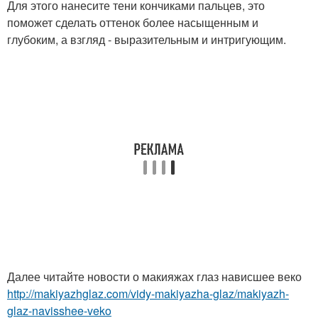
Для этого нанесите тени кончиками пальцев, это
поможет сделать оттенок более насыщенным и
глубоким, а взгляд - выразительным и интригующим.
Далее читайте новости о макияжах глаз нависшее веко
http://makiyazhglaz.com/vidy-makiyazha-glaz/makiyazh-
glaz-navisshee-veko