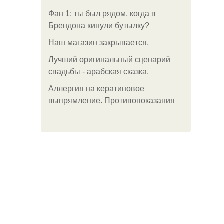
Фан 1: ты был рядом, когда в
Брендона кинули бутылку?
Нaш магaзин зaкрывaeтся.
Лучший оригинальный сценарий
свадьбы - арабская сказка.
Аллергия на кератиновое
выпрямление. Противопоказания