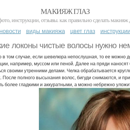
МАКИЯЖ ГЛАЗ
фото, инструкции, отзывы. как правильно сделать макияж д
новости
виды макияжа
цвет глаз
инструкци
кие локоны чистые волосы нужно не
о в том случае, если шевелюра непослушная, то ее можно 
ции, например, муссом или пеной. Далее на пряди наносят б
ься своими утренними делами. Челка обрабатывается кругло
к. После полного высыхания волос, бигуди снимаются, и пр
ть более гладкими и аккуратными, а можно небрежно уложи