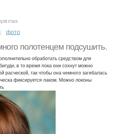
ля глаз.
и
фото
много полотенцем подсушить.
дополнительно обработать средством для
игуди, в то время пока они сохнут можно
й расческой, так чтобы она немного загибалась
ическа фиксируется лаком. Можно локоны
ть