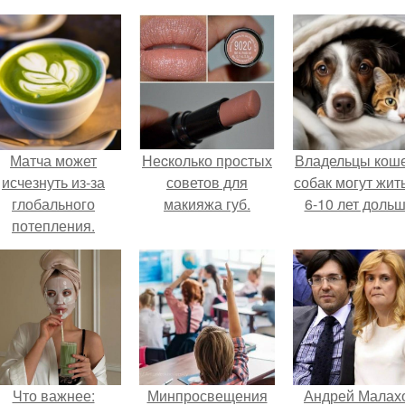
Матча может
Неcколько простых
Владельцы коше
исчезнуть из-за
советов для
собак могут жит
глобального
макияжа губ.
6-10 лет дольш
потепления.
Что важнее:
Минпросвещения
Андрей Малах