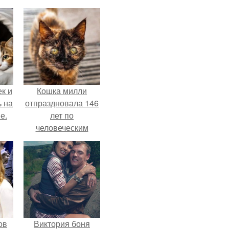
к и
Кошка милли
ь на
отпраздновала 146
е.
лет по
человеческим
Меркам и
претендует на
звание самой
старой в мире.
ов
Виктория боня