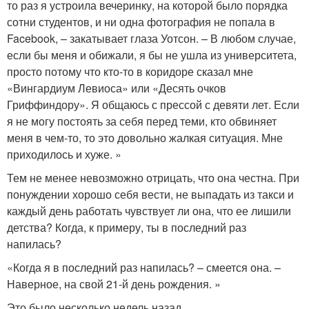
то раз я устроила вечеринку, на которой было порядка
сотни студентов, и ни одна фотография не попала в
Facebook, – закатывает глаза Уотсон. – В любом случае,
если бы меня и обижали, я бы не ушла из университета,
просто потому что кто-то в коридоре сказал мне
«Вингардиум Левиоса» или «Десять очков
Гриффиндору». Я общаюсь с прессой с девяти лет. Если
я не могу постоять за себя перед теми, кто обвиняет
меня в чем-то, то это довольно жалкая ситуация. Мне
приходилось и хуже. »
Тем не менее невозможно отрицать, что она честна. При
понуждении хорошо себя вести, не выпадать из такси и
каждый день работать чувствует ли она, что ее лишили
детства? Когда, к примеру, ты в последний раз
напилась?
«Когда я в последний раз напилась? – смеется она. –
Наверное, на свой 21-й день рождения. »
Это было несколько недель назад.