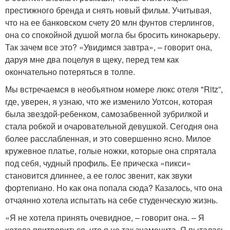
престижного бренда и снять новый фильм. Учитывая,
что на ее банковском счету 20 млн фунтов стерлингов,
она со спокойной душой могла бы бросить кинокарьеру.
Так зачем все это? «Увидимся завтра», – говорит она,
даруя мне два поцелуя в щеку, перед тем как
окончательно потеряться в толпе.
Мы встречаемся в необъятном номере люкс отеля "Ritz”,
где, уверен, я узнаю, что же изменило Уотсон, которая
была звездой-ребенком, самозабвенной зубрилкой и
стала робкой и очаровательной девушкой. Сегодня она
более расслабленная, и это совершенно ясно. Милое
кружевное платье, голые ножки, которые она спрятала
под себя, чудный профиль. Ее прическа «пикси»
становится длиннее, а ее голос звенит, как звуки
фортепиано. Но как она попала сюда? Казалось, что она
отчаянно хотела испытать на себе студенческую жизнь.
«Я не хотела принять очевидное, – говорит она. – Я
хотела притвориться, что я не так знаменита. Я пыталась