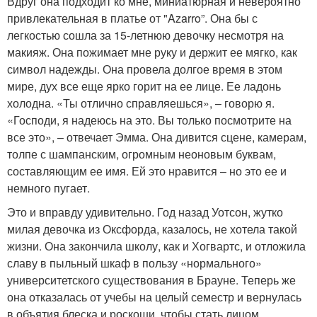
Вдруг она подходит ко мне, миниатюрная и невероятно
привлекательная в платье от "Azarro”. Она бы с
легкостью сошла за 15-летнюю девочку несмотря на
макияж. Она пожимает мне руку и держит ее мягко, как
символ надежды. Она провела долгое время в этом
мире, дух все еще ярко горит на ее лице. Ее ладонь
холодна. «Ты отлично справляешься», – говорю я.
«Господи, я надеюсь на это. Вы только посмотрите на
все это», – отвечает Эмма. Она дивится сцене, камерам,
толпе с шампанским, огромным неоновым буквам,
составляющим ее имя. Ей это нравится – но это ее и
немного пугает.
Это и вправду удивительно. Год назад Уотсон, жутко
милая девочка из Оксфорда, казалось, не хотела такой
жизни. Она закончила школу, как и Хогвартс, и отложила
славу в пыльный шкаф в пользу «нормального»
университетского существования в Брауне. Теперь же
она отказалась от учебы на целый семестр и вернулась
в объятия блеска и роскоши, чтобы стать лицом