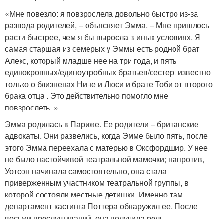
«Мне повезло: я повзрослела довольно быстро из-за
развода родителей, – объясняет Эмма. – Мне пришлось
расти быстрее, чем я бы выросла в иных условиях. Я
самая старшая из семерых у Эммы есть родной брат
Алекс, который младше нее на три года, и пять
единокровных/единоутробных братьев/сестер: известно
только о близнецах Нине и Люси и брате Тоби от второго
брака отца . Это действительно помогло мне
повзрослеть. »
Эмма родилась в Париже. Ее родители – британские
адвокаты. Они развелись, когда Эмме было пять, после
этого Эмма переехала с матерью в Оксфордшир. У нее
не было настойчивой театральной мамочки; напротив,
Уотсон начинала самостоятельно, она стала
приверженным участником театральной группы, в
которой состояли местные детишки. Именно там
департамент кастинга Поттера обнаружил ее. После
восьми прослушиваний, она получила роль