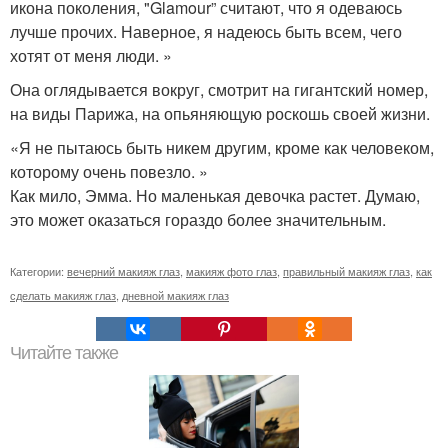
икона поколения, "Glamour” считают, что я одеваюсь
лучше прочих. Наверное, я надеюсь быть всем, чего
хотят от меня люди. »
Она оглядывается вокруг, смотрит на гигантский номер,
на виды Парижа, на опьяняющую роскошь своей жизни.
«Я не пытаюсь быть никем другим, кроме как человеком,
которому очень повезло. »
Как мило, Эмма. Но маленькая девочка растет. Думаю,
это может оказаться гораздо более значительным.
Категории:
вечерний макияж глаз
,
макияж фото глаз
,
правильный макияж глаз
,
как
сделать макияж глаз
,
дневной макияж глаз
Читайте также