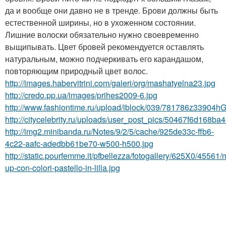
да и вообще они давно не в тренде. Брови должны быть
естественной ширины, но в ухоженном состоянии.
Лишние волоски обязательно нужно своевременно
выщипывать. Цвет бровей рекомендуется оставлять
натуральным, можно подчеркивать его карандашом,
повторяющим природный цвет волос.
http://images.habervitrini.com/galeri/org/mashatyelna23.jpg
http://credo.pp.ua/images/prihes2009-6.jpg
http://www.fashiontime.ru/upload/iblock/039/781786z3390
http://citycelebrity.ru/uploads/user_post_pics/50467f6d168b
http://img2.minibanda.ru/Notes/9/2/5/cache/925de33c-ffb6-
4c22-aafc-adedbb61be70-w500-h500.jpg
http://static.pourfemme.it/pfbellezza/fotogallery/625X0/45561
up-con-colori-pastello-in-lilla.jpg