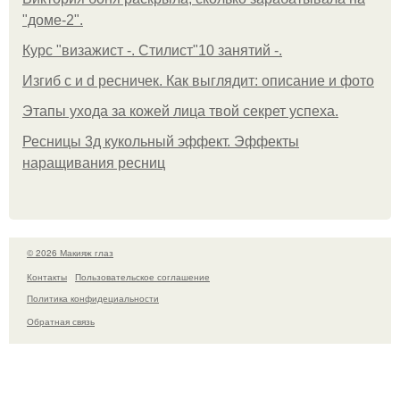
"доме-2".
Курс "визажист -. Стилист"10 занятий -.
Изгиб c и d ресничек. Как выглядит: описание и фото
Этапы ухода за кожей лица твой секрет успеха.
Ресницы 3д кукольный эффект. Эффекты
наращивания ресниц
© 2026 Макияж глаз
Контакты
Пользовательское соглашение
Политика конфидециальности
Обратная связь