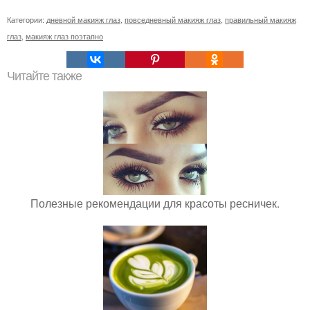
Категории:
дневной макияж глаз
,
повседневный макияж глаз
,
правильный макияж
глаз
,
макияж глаз поэтапно
Читайте также
Полезные рекомендации для красоты ресничек.