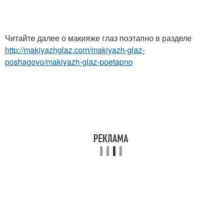
Читайте далее о макияже глаз поэтапно в разделе
http://makiyazhglaz.com/makiyazh-glaz-
poshagovo/makiyazh-glaz-poetapno