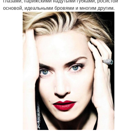
глазами, парижскими надутыми губками, росистой
основой, идеальными бровями и многим другим.