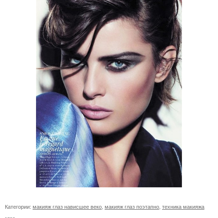
Категории:
макияж глаз нависшее веко
,
макияж глаз поэтапно
,
техника макияжа