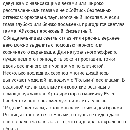
девушкам с нависающими веками или широко
расставленными глазами не обойтись без темных
оттенков: ореховый, тауп, молочный шоколад. А если
глаза глубоко или близко посажены, пригодится светлая
гамма: Айвори, персиковый, бисквитный.
Обладательницам светлых глаз и/или ресниц верхнее
веко можно выделить с помощью черного или
коричневого карандаша. Для натурального эффекта
лучше немного приподнять веко и проставить точки
вдоль ресничного контура прямо по слизистой.
Несколько последних сезонов многие дизайнеры
выпускают моделей на подиум с "Голыми" ресницами. В
реальной жизни светлые или короткие ресницы в
помощи нуждаются. Арт-директор по макияжу Estee
Lauder том пешо рекомендует наносить тушь не
"Родной" щеточкой, а скошенной кисточкой для бровей.
Ресницы становятся темными, но тушь не видна даже
при взгляде глаза в глаза. То, что надо для натурального
образа.