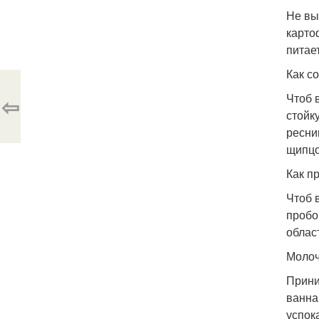
Не вы
карто
питае
Как с
Чтоб 
⇦
стойк
ресни
щипцо
Как п
Чтоб 
пробо
облас
Молоч
Прини
ванна
успок