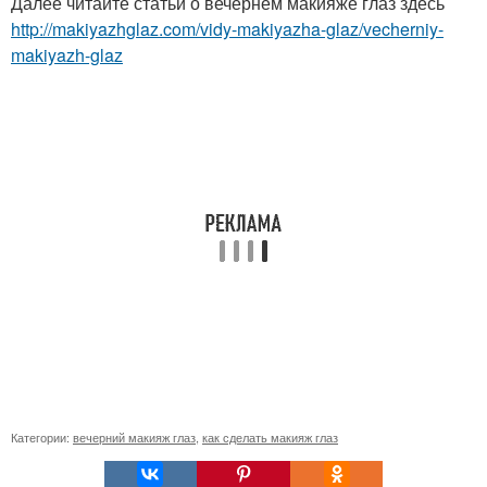
Далее читайте статьи о вечернем макияже глаз здесь
http://makiyazhglaz.com/vidy-makiyazha-glaz/vecherniy-
makiyazh-glaz
Категории:
вечерний макияж глаз
,
как сделать макияж глаз