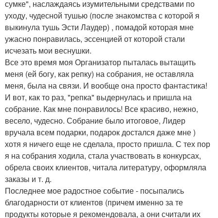
сумке", наслаждаясь изумительными средствами по
уходу, чудесной тушью (после знакомства с которой я
выкинула тушь Эсти Лаудер) , помадой которая мне
ужасно понравилась, эссенцией от которой стали
исчезать мои веснушки.
Все это время моя Организатор пыталась вытащить
меня (ей богу, как репку) на собрания, не оставляла
меня, была на связи. И вообще она просто фантастика!
И вот, как то раз, "репка" выдернулась и пришла на
собрание. Как мне понравилось! Все красиво, нежно,
весело, чудесно. Собрание было итоговое, Лидер
вручала всем подарки, подарок достался даже мне )
хотя я ничего еще не сделала, просто пришла. С тех пор
я на собрания ходила, стала участвовать в конкурсах,
обрела своих клиентов, читала литературу, оформляла
заказы и т. д.
Последнее мое радостное событие - посыпались
благодарности от клиентов (причем именно за те
продукты которые я рекомендовала, а они считали их