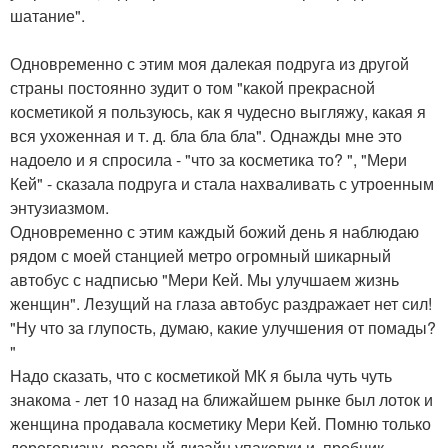
шатание".
Одновременно с этим моя далекая подруга из другой
страны постоянно зудит о том "какой прекрасной
косметикой я пользуюсь, как я чудесно выгляжу, какая я
вся ухоженная и т. д. бла бла бла". Однажды мне это
надоело и я спросила - "что за косметика то? ", "Мери
Кей" - сказала подруга и стала нахваливать с утроенным
энтузиазмом.
Одновременно с этим каждый божий день я наблюдаю
рядом с моей станцией метро огромный шикарный
автобус с надписью "Мери Кей. Мы улучшаем жизнь
женщин". Лезущий на глаза автобус раздражает нет сил!
"Ну что за глупость, думаю, какие улучшения от помады?
"
Надо сказать, что с косметикой МК я была чуть чуть
знакома - лет 10 назад на ближайшем рынке был лоток и
женщина продавала косметику Мери Кей. Помню только
дороговизну, розовый дизайн упаковки и. пробник