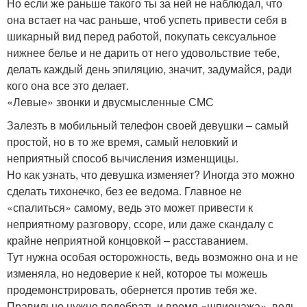
Но если же раньше такого ты за ней не наблюдал, что
она встает на час раньше, чтоб успеть привести себя в
шикарный вид перед работой, покупать сексуальное
нижнее белье и не дарить от него удовольствие тебе,
делать каждый день эпиляцию, значит, задумайся, ради
кого она все это делает.
«Левые» звонки и двусмысленные СМС
Залезть в мобильный телефон своей девушки – самый
простой, но в то же время, самый неловкий и
неприятный способ вычисления изменщицы.
Но как узнать, что девушка изменяет? Иногда это можно
сделать тихонечко, без ее ведома. Главное не
«спалиться» самому, ведь это может привести к
неприятному разговору, ссоре, или даже скандалу с
крайне неприятной концовкой – расставанием.
Тут нужна особая осторожность, ведь возможно она и не
изменяла, но недоверие к ней, которое ты можешь
продемонстрировать, обернется против тебя же.
Правильно нужно подобрать и время «шпионажа», ведь