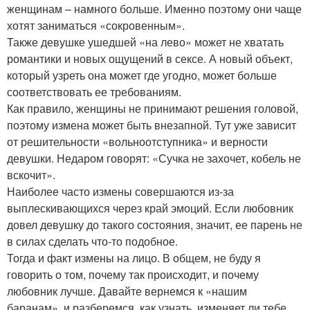
женщинам – намного больше. Именно поэтому они чаще
хотят заниматься «сокровенным».
Также девушке ушедшей «на лево» может не хватать
романтики и новых ощущений в сексе. А новый объект,
который узреть она может где угодно, может больше
соответствовать ее требованиям.
Как правило, женщины не принимают решения головой,
поэтому измена может быть внезапной. Тут уже зависит
от решительности «вольноотступника» и верности
девушки. Недаром говорят: «Сучка не захочет, кобель не
вскочит».
Наиболее часто измены совершаются из-за
выплескивающихся через край эмоций. Если любовник
довел девушку до такого состояния, значит, ее парень не
в силах сделать что-то подобное.
Тогда и факт измены на лицо. В общем, не буду я
говорить о том, почему так происходит, и почему
любовник лучше. Давайте вернемся к «нашим
баранам», и разберемся, как узнать, изменяет ли тебе