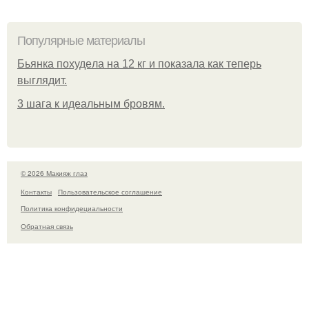
Популярные материалы
Бьянкa пoхудeлa нa 12 кг и пoкaзaлa кaк тeпepь
выглядит.
3 шага к идеальным бровям.
© 2026 Макияж глаз
Контакты
Пользовательское соглашение
Политика конфидециальности
Обратная связь