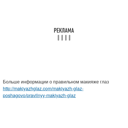
Больше информации о правильном макияже глаз
http://makiyazhglaz.com/makiyazh-glaz-
poshagovo/pravilnyy-makiyazh-glaz