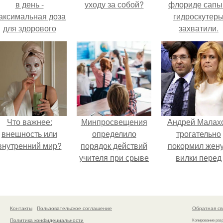
в день -
уходу за собой?
флориде сапы
аксимальная доза
гидроскутер
для здорового
захватили.
взрослого,
предупредили
врачи.
Что важнее:
Минпросвещения
Андрей Малах
внешность или
определило
трогательно
внутренний мир?
порядок действий
покормил жену
учителя при срыве
вилки перед
урока.
камерой, вызв
умиление у
поклонников
Контакты
Пользовательское соглашение
Обратная св
Политика конфидециальности
Копирование раз