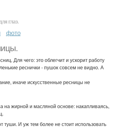
ля глаз.
и
фото
ницы.
ниц. Для чего: это облегчит и ускорит работу
ленькие реснички - пушок совсем не видно. А
ание, иначе искусственные ресницы не
ва на жирной и масляной основе: накапливаясь,
ц.
т туши. И уж тем более не стоит использовать