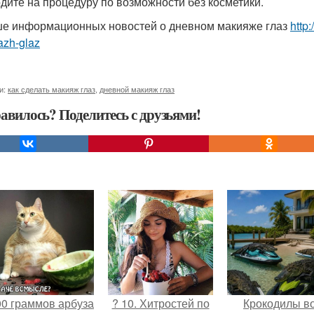
дите на процедуру по возможности без косметики.
е информационных новостей о дневном макияже глаз
http
azh-glaz
и:
как сделать макияж глаз
,
дневной макияж глаз
авилось? Поделитесь с друзьями!
00 граммов арбуза
? 10. Хитростей по
Крокодилы в