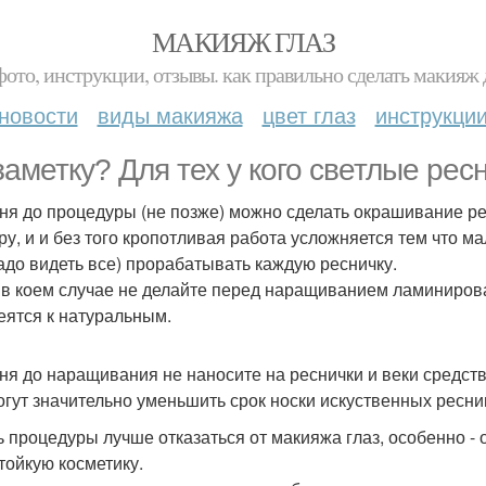
МАКИЯЖ ГЛАЗ
фото, инструкции, отзывы. как правильно сделать макияж д
новости
виды макияжа
цвет глаз
инструкци
заметку? Для тех у кого светлые рес
дня до процедуры (не позже) можно сделать окрашивание рес
ру, и и без того кропотливая работа усложняется тем что ма
адо видеть все) прорабатывать каждую ресничку.
 в коем случае не делайте перед наращиванием ламиниров
еятся к натуральным.
дня до наращивания не наносите на реснички и веки средст
огут значительно уменьшить срок носки искуственных ресни
ь процедуры лучше отказаться от макияжа глаз, особенно - о
тойкую косметику.