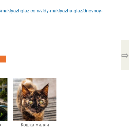
://makiyazhglaz.com/vidy-makiyazha-glaz/dnevnoy-
⇨
о
Кошка милли