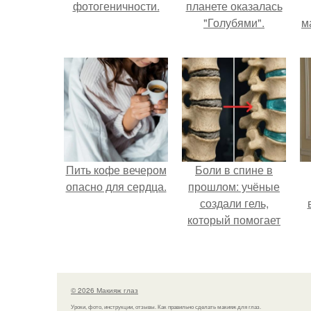
фотогеничности.
планете оказалась
"Голубями".
м
Пить кофе вечером
Боли в спине в
опасно для сердца.
прошлом: учёные
создали гель,
который помогает
восстанавливать
межпозвоночные
диски.
© 2026 Макияж глаз
Уроки, фото, инструкции, отзывы. Как правильно сделать макияж для глаз.