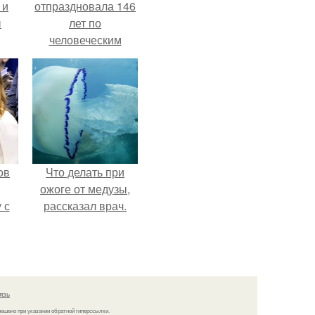
 и
отпраздновала 146
ы
лет по
человеческим
Меркам и
претендует на
звание самой
старой в мире.
ов
Что делать при
ожоге от медузы,
 с
рассказал врач.
ав
.
язь
решено при указании обратной гиперссылки.