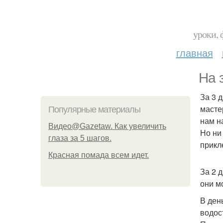
уроки, 
главная
На 
За 3 
масте
Популярные материалы
нам н
Видео@Gazetaw. Как увеличить
Но ни
глаза за 5 шагов.
прикл
Красная помада всем идет.
За 2 
они м
В ден
водос