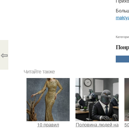
Прихо
Больш
makiy
Категори
Понр
⇦
Читайте также
10 правил
Половина людей на
5