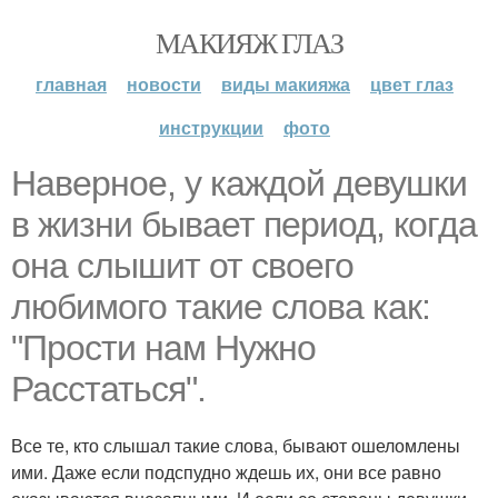
МАКИЯЖ ГЛАЗ
главная
новости
виды макияжа
цвет глаз
инструкции
фото
Наверное, у каждой девушки
в жизни бывает период, когда
она слышит от своего
любимого такие слова как:
"Прости нам Нужно
Расстаться".
Все те, кто слышал такие слова, бывают ошеломлены
ими. Даже если подспудно ждешь их, они все равно