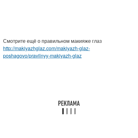
Смотрите ещё о правильном макияже глаз
http://makiyazhglaz.com/makiyazh-glaz-
poshagovo/pravilnyy-makiyazh-glaz