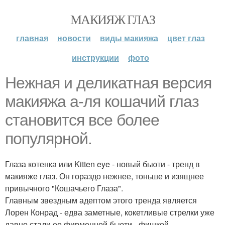
МАКИЯЖ ГЛАЗ
главная
новости
виды макияжа
цвет глаз
инструкции
фото
Нежная и деликатная версия
макияжа а-ля кошачий глаз
становится все более
популярной.
Глаза котенка или Kitten eye - новый бьюти - тренд в
макияже глаз. Он гораздо нежнее, тоньше и изящнее
привычного "Кошачьего Глаза".
Главным звездным адептом этого тренда является
Лорен Конрад - едва заметные, кокетливые стрелки уже
давно стали ее фирменной бьюти - фишкой.