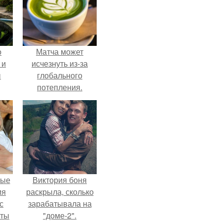
о
Матча может
 и
исчезнуть из-за
ы
глобального
потепления.
вые
Виктория боня
мя
раскрыла, сколько
с
зарабатывала на
аты
"доме-2".