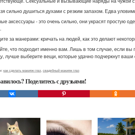
етствующе. Сексуальные и вызывающие наряды на чужой св
ьзя сильно душиться духами с резким запахом. Едва уловимы
ные аксессуары - это очень сильно, они украсят простую од
.
дите за манерами: кричать на людей, как это делают некото
айте, что подходит именно вам. Лишь в том случае, если в
у, лучше выберите вещи, которые удачно подчеркнут ваши
и:
как сделать макияж глаз
,
свадебный макияж глаз
авилось? Поделитесь с друзьями!