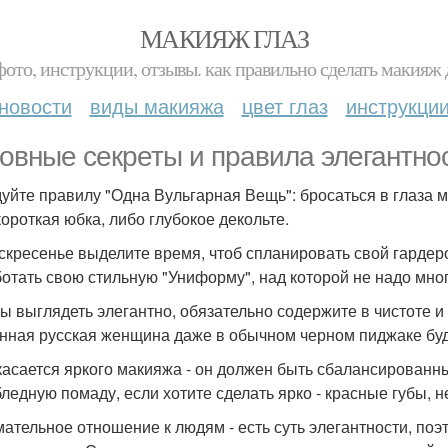
МАКИЯЖ ГЛАЗ
фото, инструкции, отзывы. как правильно сделать макияж д
новости
виды макияжа
цвет глаз
инструкци
овные секреты и правила элегантнос
дуйте правилу "Одна Вульгарная Вещь": бросаться в глаза 
короткая юбка, либо глубокое декольте.
оскресенье выделите время, чтоб спланировать свой гарде
отать свою стильную "Униформу", над которой не надо мног
бы выглядеть элегантно, обязательно содержите в чистоте 
нная русская женщина даже в обычном черном пиджаке буд
 касается яркого макияжа - он должен быть сбалансированны
бледную помаду, если хотите сделать ярко - красные губы, н
мательное отношение к людям - есть суть элегантности, по