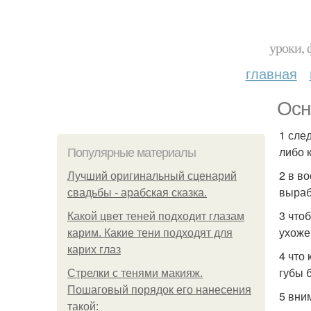
уроки, 
главная
Осн
1 сле
либо 
Популярные материалы
2 в в
Лучший оригинальный сценарий
выраб
свадьбы - арабская сказка.
3 что
Какой цвет теней подходит глазам
ухоже
карим. Какие тени подходят для
карих глаз
4 что
губы 
Стрелки с тенями макияж.
Пошаговый порядок его нанесения
5 вни
такой: