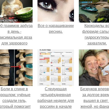
00 граммов арбуза
Все о наращивании
Крокодилы в
в день -
ресниц.
флориде сапы
аксимальная доза
гидроскутер
для здорового
захватили.
взрослого,
предупредили
врачи.
Боли в спине в
Следующая
Безруков впер
прошлом: учёные
четырёхдневная
за долгое вре
создали гель,
рабочая неделя для
вышел в свет 
который помогает
россиян в начале
женой, но фан