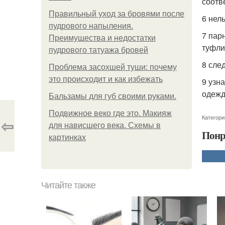
соотв
Правильный уход за бровями после
6 нел
пудрового напыления.
7 пар
Преимущества и недостатки
туфли
пудрового татуажа бровей
8 сле
Проблема засохшей туши: почему
это происходит и как избежать
9 узн
одежд
Бальзамы для губ своими руками.
Подвижное веко где это. Макияж
Категори
⇦
для нависшего века. Схемы в
Понр
картинках
Читайте также