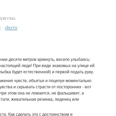
ля глаз.
и
фото
янии десяти метров крикнуть, весело улыбаясь:
 настоящей леди! При виде знакомых на улице ей
лыбка будет естественной) и первой подать руку.
жения чувств, объятья и поцелуи моментально
вства и скрывать страсти от посторонних - вот
при этом она не ломается, не фальшивит, а
стати, жевательная резинка, леденец или
о. Как сделать это с достоинством и