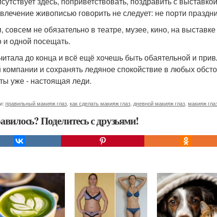
исутствует здесь, поприветствовать, поздравить с выставкой
увлечение живописью говорить не следует: не порти праздни
и, совсем не обязательно в театре, музее, кино, на выставк
 и одной посещать.
читала до конца и всё ещё хочешь быть обаятельной и при
 компании и сохранять ледяное спокойствие в любых обсто
 ты уже - настоящая леди.
и:
правильный макияж глаз
,
как сделать макияж глаз
,
дневной макияж глаз
,
макияж гла
авилось? Поделитесь с друзьями!