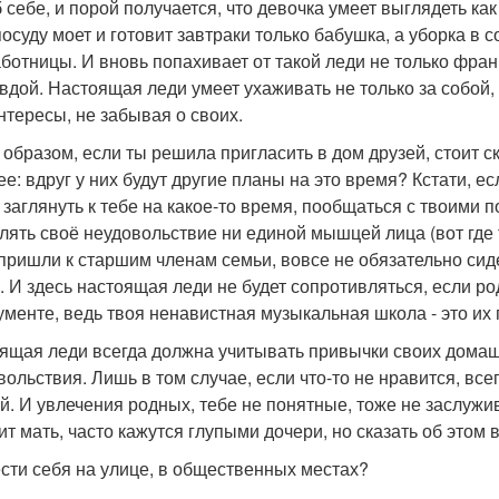
 себе, и порой получается, что девочка умеет выглядеть как
посуду моет и готовит завтраки только бабушка, а уборка в
ботницы. И вновь попахивает от такой леди не только фран
вдой. Настоящая леди умеет ухаживать не только за собой,
интересы, не забывая о своих.
 образом, если ты решила пригласить в дом друзей, стоит 
ее: вдруг у них будут другие планы на это время? Кстати, 
 заглянуть к тебе на какое-то время, пообщаться с твоими
лять своё неудовольствие ни единой мышцей лица (вот где 
 пришли к старшим членам семьи, вовсе не обязательно сид
. И здесь настоящая леди не будет сопротивляться, если ро
ументе, ведь твоя ненавистная музыкальная школа - это их 
ящая леди всегда должна учитывать привычки своих домашн
вольствия. Лишь в том случае, если что-то не нравится, все
й. И увлечения родных, тебе не понятные, тоже не заслуж
ит мать, часто кажутся глупыми дочери, но сказать об этом в
ести себя на улице, в общественных местах?