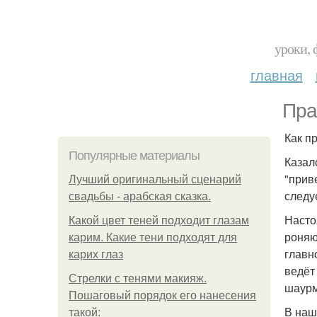
уроки, 
главная
Пра
Как п
Популярные материалы
Казал
"прив
Лучший оригинальный сценарий
следу
свадьбы - арабская сказка.
Насто
Какой цвет теней подходит глазам
роняю
карим. Какие тени подходят для
главн
карих глаз
ведёт
Стрелки с тенями макияж.
шаурм
Пошаговый порядок его нанесения
В наш
такой: