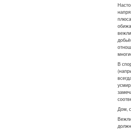
Насто
напря
плюса
обижа
вежли
добьё
отнош
многи
В спо
(напр
всегд
усмир
замеч
соотв
Дом, 
Вежли
должн