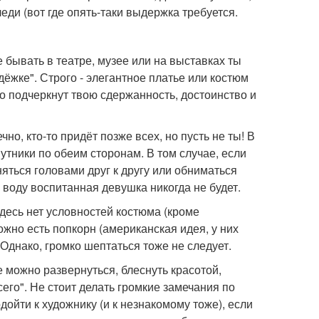
еди (вот где опять-таки выдержка требуется.
 бывать в театре, музее или на выставках ты
дёжке". Строго - элегантное платье или костюм
то подчеркнут твою сдержанность, достоинство и
но, кто-то придёт позже всех, но пусть не ты! В
путники по обеим сторонам. В том случае, если
няться головами друг к другу или обниматься
, воду воспитанная девушка никогда не будет.
десь нет условностей костюма (кроме
ожно есть попкорн (американская идея, у них
 Однако, громко шептаться тоже не следует.
 можно развернуться, блеснуть красотой,
его". Не стоит делать громкие замечания по
дойти к художнику (и к незнакомому тоже), если