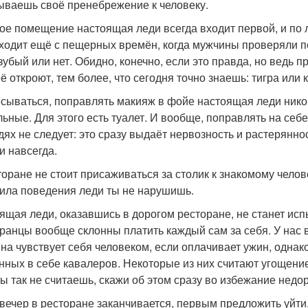
ываешь своё пренебрежение к человеку.
ое помещение настоящая леди всегда входит первой, и по л
ходит ещё с пещерных времён, когда мужчины проверяли п
зубый или нет. Обидно, конечно, если это правда, но ведь п
ё откроют, тем более, что сегодня точно знаешь: тигра или 
сываться, поправлять макияж в фойе настоящая леди никогд
льные. Для этого есть туалет. И вообще, поправлять на себе
дях не следует: это сразу выдаёт нервозность и растерянно
и навсегда.
торане не стоит присаживаться за столик к знакомому челове
вила поведения леди ты не нарушишь.
ящая леди, оказавшись в дорогом ресторане, не станет исп
ранцы вообще склонны платить каждый сам за себя. У нас 
на чувствует себя человеком, если оплачивает ужин, одна
нных в себе кавалеров. Некоторые из них считают угощен
ты так не считаешь, скажи об этом сразу во избежание недо
 вечер в ресторане заканчивается, первым предложить уйти