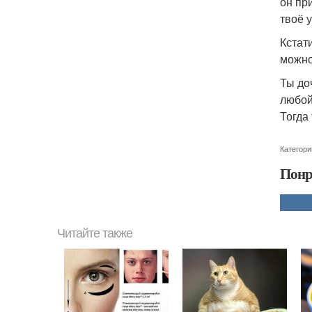
он пр
твоё 
Кстат
можно
Ты до
любой
Тогда
Категори
Понр
Читайте также