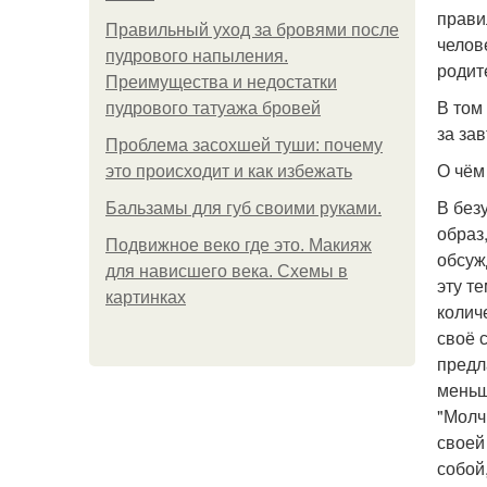
прави
Правильный уход за бровями после
челов
пудрового напыления.
родит
Преимущества и недостатки
В том
пудрового татуажа бровей
за за
Проблема засохшей туши: почему
О чём
это происходит и как избежать
В без
Бальзамы для губ своими руками.
образ
Подвижное веко где это. Макияж
обсуж
для нависшего века. Схемы в
эту т
картинках
колич
своё 
предл
меньш
"Молч
своей
собой