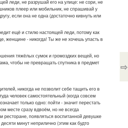
ей леди, не разрушай его на улице: не сори, не
ушников плеер или мобильник, не спрашивай у
ругу, если она не одна (достаточно кивнуть или
вредит ещё и стилю настоящей леди, потому как
е, женщине - никогда! Ты же не хочешь упасть в
ношения тяжёлых сумок и громоздких вещей, но
сама, чтобы не превращать спутника в предмет
⇨
телей, никогда не позволит себе тащить его в
 туда человек самостоятельный (когда совсем
значает только одно: пойти - значит перестать
ом месте сразу вдвоём, но не всегда
или ресторане, появляться воспитанной девушке
 десяти минут неприлично (этим как будто