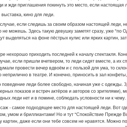
ди и жди приглашения покинуть это место, если настоящая л
, выставка, кино для леди.
 случае, если следишь за своим образом настоящей леди, не
о не можешь. Здесь такую девушку заметят сразу, уже "по О
дут выделяться на фоне пёстрых кулис или ярких картин, за
тре нехорошо приходить последней к началу спектакля. Конеч
лучае, если пришли вчетвером, то леди сидят вместе, а их с
думали провести вечер вдвоём и с пользой для ума, то скло
о неприлично в театре. И конечно, приносить в зал конфеты
о поведение леди более свободно, начиная уже с одежды. З
ерных показов и встреч актёров и авторов со зрителями), м
дных леди нет и в помине, соблюдать условности ни к чему.
саж - самое подходящее место для настоящей леди. Вот где
ом, умом и бриллиантами! Но и тут "Спокойствие Прежде Вс
у картин, даже если они тебе совсем не нравятся. Можно по