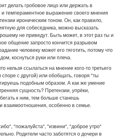
оит делать гробовое лицо или держать в
о и темпераментное выражение своего мнения
етензии ироническим тоном. Он, как правило,
риятную для собеседника, можно высказать
рошему не приведут. Быть может, в этот раз ты и
акое общение запросто кончится разрывом
радание человеку может его тяготить, потому что
дом, коснуться руки или плеча.
что нельзя ссылаться на мнение кого-то третьего
споре с другой) или обобщать, говоря "ты
еагируешь подобным образом. А как же умение
утренняя сущность? Претензии, упрёки,
бегать к ним, тем больше станешь
 и взаимоотношения, особенно в семье.
бо", "пожалуйста", "извини", "доброе утро"
ельно. Родители часто заботятся о дочери в