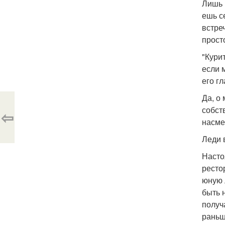
Лишь 
ешь с
встре
прост
"Кури
если 
его гл
Да, о
собст
⇦
насме
Леди 
Насто
ресто
юную 
быть 
получ
раньш