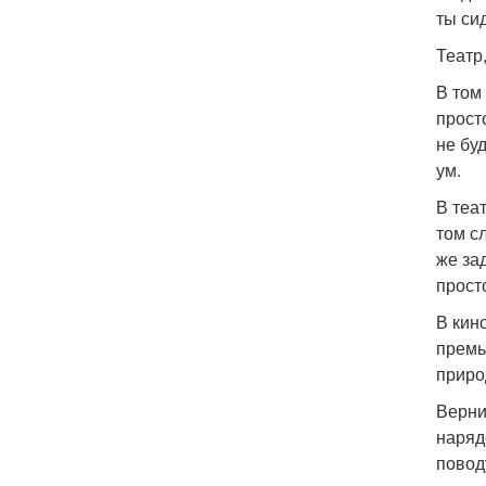
ты си
Театр
В том
прост
не бу
ум.
В теа
том с
же за
прост
В кин
премь
приро
Верни
наряд
повод