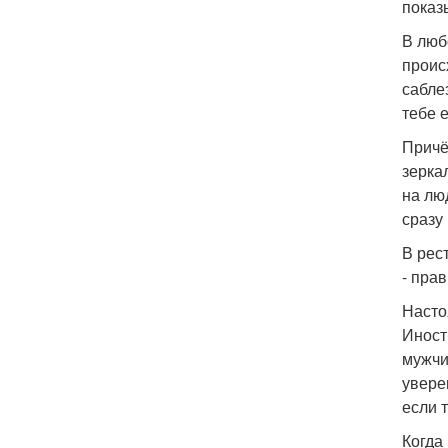
показ
В люб
проис
сабле
тебе е
Причё
зерка
на лю
сразу 
В рес
- пра
Насто
Иност
мужчи
увере
если 
Когда