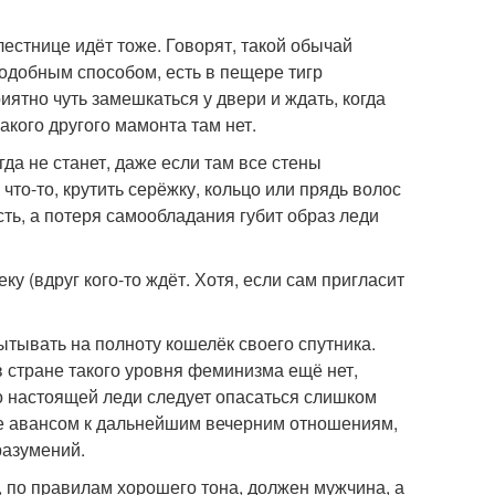
естнице идёт тоже. Говорят, такой обычай
одобным способом, есть в пещере тигр
риятно чуть замешкаться у двери и ждать, когда
какого другого мамонта там нет.
а не станет, даже если там все стены
 что-то, крутить серёжку, кольцо или прядь волос
сть, а потеря самообладания губит образ леди
ку (вдруг кого-то ждёт. Хотя, если сам пригласит
ытывать на полноту кошелёк своего спутника.
в стране такого уровня феминизма ещё нет,
ко настоящей леди следует опасаться слишком
ие авансом к дальнейшим вечерним отношениям,
разумений.
, по правилам хорошего тона, должен мужчина, а