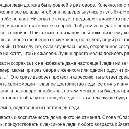
ящая леди должна быть ровной в разговоре. Конечно, не ст
жении все мышцы, чтоб они не шевельнулись от улыбки. Н
 тебе не даст. Никогда не следует предъявлять какие-то пр
ет, и разговор закончится ссорой. Любую мысль, даже неп
во, спокойно. Приказный тон и капризный тоже ни к чему хо
шься своего (особенно от мужчины), но в следующий раз т
ений. В том случае, если случилась беда, откровенное сост
е не хотят, чтоб их жалели. Лучше просто молча посидеть ря
рах и ссорах (а их не избежать даже настоящей леди) ни за 
имер, мамы при разговоре с женихом или одной подруги при 
а …". Это сразу вызовет протест и агрессию, ты в ответ ср
ять свои эмоции - главное достоинство леди, её стиль и вн
ания в разговоре неизбежны, но чем меньше ты будешь при
етствовать образу настоящей леди, кстати, тем лучше будут
семья, родственники настоящей леди.
вость и воспитанность дома никто не отменял. Слова "Спаси
ы присутствовать в лексиконе леди любого возраста обязат