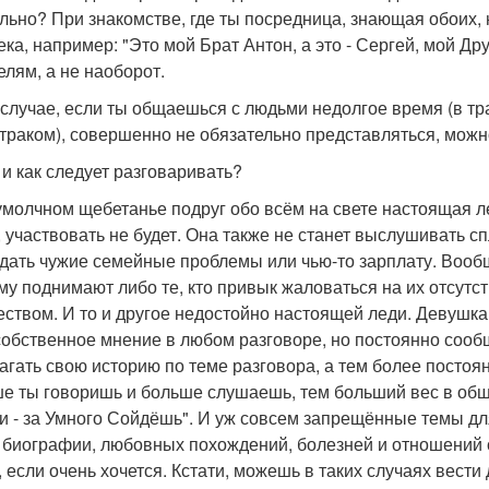
льно? При знакомстве, где ты посредница, знающая обоих,
ека, например: "Это мой Брат Антон, а это - Сергей, мой Д
елям, а не наоборот.
 случае, если ты общаешься с людьми недолгое время (в тр
втраком), совершенно не обязательно представляться, можн
 и как следует разговаривать?
умолчном щебетанье подруг обо всём на свете настоящая ле
, участвовать не будет. Она также не станет выслушивать сп
дать чужие семейные проблемы или чью-то зарплату. Вообще,
ему поднимают либо те, кто привык жаловаться на их отсутств
еством. И то и другое недостойно настоящей леди. Девушка
собственное мнение в любом разговоре, но постоянно сооб
агать свою историю по теме разговора, а тем более постоя
е ты говоришь и больше слушаешь, тем больший вес в общ
и - за Умного Сойдёшь". И уж совсем запрещённые темы дл
 биографии, любовных похождений, болезней и отношений с
, если очень хочется. Кстати, можешь в таких случаях вести