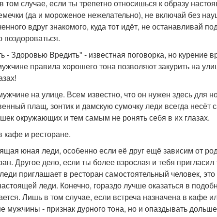
в том случае, если ты трепетно относишься к образу настоящ
емечки (да и мороженое нежелательно), не включай без на
ченного вдруг знакомого, куда тот идёт, не останавливай под
о поздороваться.
ть - Здоровью Вредить" - известная поговорка, но курение 
мужчине правила хорошего тона позволяют закурить на улиц
азах!
 мужчине на улице. Всем известно, что он нужен здесь для 
венный плащ, зонтик и дамскую сумочку леди всегда несёт 
шек окружающих и тем самым не ронять себя в их глазах.
в кафе и ресторане.
ящая юная леди, особенно если её друг ещё зависим от роди
ран. Другое дело, если ты более взрослая и тебя пригласил
леди приглашает в ресторан самостоятельный человек, это о
настоящей леди. Конечно, гораздо лучше оказаться в подобн
ается. Лишь в том случае, если встреча назначена в кафе 
е мужчины - признак дурного тона, но и опаздывать дольше