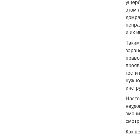
ущерб
этом 
домра
непра
и их 
Таким
заран
право
прояв
гости
нужно
инстр
Насто
неудо
эмоци
смотр
Как в