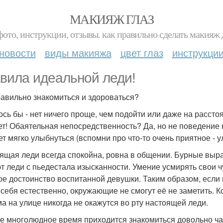
МАКИЯЖ ГЛАЗ
фото, инструкции, отзывы. как правильно сделать макияж д
новости
виды макияжа
цвет глаз
инструкци
вила идеальной леди!
равильно знакомиться и здороваться?
ось бы - нет ничего проще, чем подойти или даже на рассто
ет! Обаятельная непосредственность? Да, но не поведение
ет мягко улыбнуться (вспомни про что-то очень приятное - у
ящая леди всегда спокойна, ровна в общении. Бурные выра
т леди с пьедестала изысканности. Умение усмирять свои чу
ое достоинство воспитанной девушки. Таким образом, если 
 себя естественно, окружающие не смогут её не заметить. К
а на улице никогда не окажутся во рту настоящей леди.
е многолюдное время приходится знакомиться довольно част