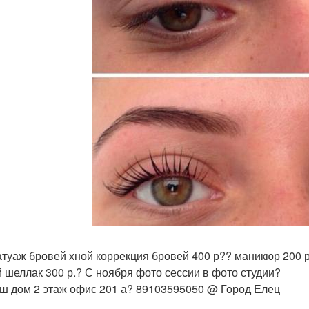
атуаж бровей хной коррекция бровей 400 р?? маникюр 200 
й шеллак 300 р.? С ноября фото сессии в фото студии?
аш дом 2 этаж офис 201 а? 89103595050 @ Город Елец