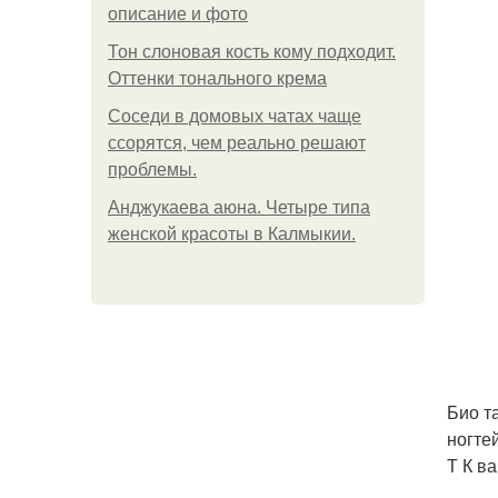
описание и фото
Тон слоновая кость кому подходит.
Оттенки тонального крема
Соседи в домовых чатах чаще
ссорятся, чем реально решают
проблемы.
Анджукаева аюна. Четыре типа
женской красоты в Калмыкии.
Био т
ногте
Т К в