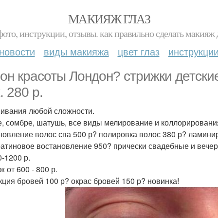
МАКИЯЖ ГЛАЗ
фото, инструкции, отзывы. как правильно сделать макияж д
новости
виды макияжа
цвет глаз
инструкци
он красоты Лондон? стрижки детские
. 280 р.
ивания любой сложности.
, сомбре, шатушь, все виды мелирование и коллорировани
новление волос спа 500 р? полировка волос 380 р? ламини
ратиновое востановление 950? прически свадебные и вечер
0-1200 р.
 от 600 - 800 р.
кция бровей 100 р? окрас бровей 150 р? новинка!