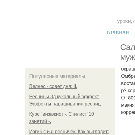
уроки, 
главная
Сал
муж
окраш
Омбре
Популярные материалы
воста
Велнес - совет дня: II.
р? ке
Ресницы 3д кукольный эффект.
От 80
Эффекты наращивания ресниц
макияж
корре
Курс "визажист -. Стилист"10
занятий -.
Изгиб c и d ресничек. Как выглядит: