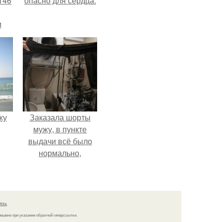
146
опасно для сердца.
м
а
й
.
жу
Заказала шорты
мужу, в пункте
выдачи всё было
нормально,
примерил все
хорошо, ничего не
предвещало беды.
язь
решено при указании обратной гиперссылки.