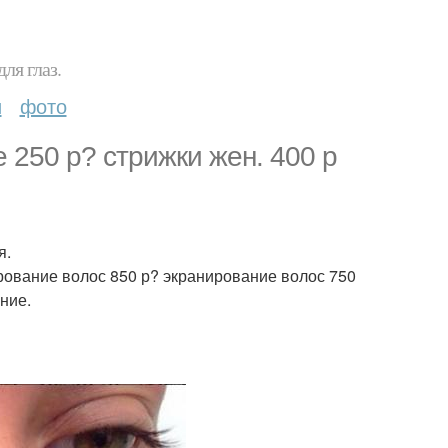
ля глаз.
и
фото
 250 р? стрижки жен. 400 р
я.
рование волос 850 р? экранирование волос 750
ние.