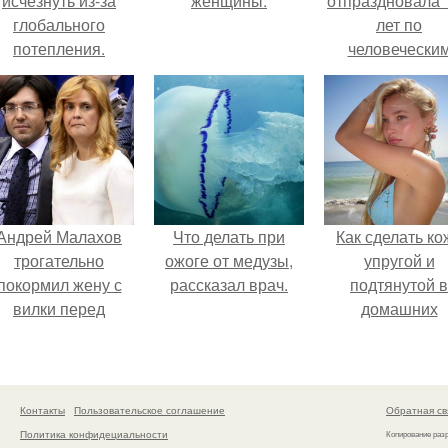
исчезнуть из-за
женщины.
отпраздновала 
глобального
лет по
потепления.
человечески
Меркам и
претендует н
звание само
старой в мире
Андрей Малахов
Что делать при
Как сделать ко
трогательно
ожоге от медузы,
упругой и
покормил жену с
рассказал врач.
подтянутой в
вилки перед
домашних
камерой, вызвав
условиях?
умиление у
поклонников.
Контакты
Пользовательское соглашение
Обратная св
Политика конфидециальности
Копирование раз