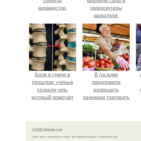
секреты
флориде сапы и
визажистов.
гидроскутеры
захватили.
Боли в спине в
В госдуме
прошлом: учёные
предложили
создали гель,
разрешить
который помогает
дачникам торговать
восстанавливать
своей
межпозвоночные
сельхозпродукцией
диски.
в людных местах.
© 2026 Макияж глаз
Уроки, фото, инструкции, отзывы. Как правильно сделать макияж для глаз.