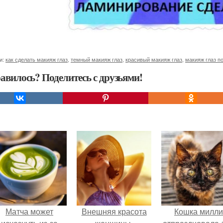
и:
как сделать макияж глаз
,
темный макияж глаз
,
красивый макияж глаз
,
макияж глаз п
авилось? Поделитесь с друзьями!
Матча может
Внешняя красота
Кошка милли