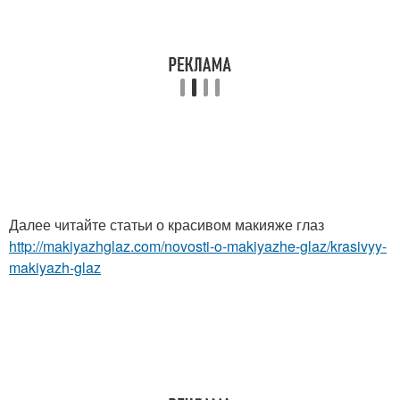
Далее читайте статьи о красивом макияже глаз
http://makiyazhglaz.com/novosti-o-makiyazhe-glaz/krasivyy-
makiyazh-glaz