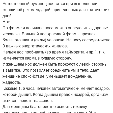
Естественный румянец появится при выполнении
женщиной рекомендаций, приведенных для критических
дней.
Нос.
По форме и величине носа можно определить здоровье
человека. Большой нос красивой формы признак
большого шакти (силы) человека. На носу сосредоточено
З важных энергетических каналов.
Нельзя нос пробивать (во время гайморита и пр. ), т. к.
изменяется карма в худшую сторону.
У женщины нос должен быть проколот с левой стороны
в завитке. Это позволяет соединить ум и тело, дает
женщине спокойствие, уменьшает вожделение,
жадность.
Каждые 1, 5 часа человек автоматически меняет ноздрю,
которой дышит. Когда дышим правой ноздрей, организм
активен, левой - пассивен.
Для женщины благоприятно освоить технику
определения активной ноздри у своего мужа. Это