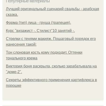
Популярные материалы
Лучший оригинальный сценарий свадьбы - арабская
сказка.
Форма (тип) лица - груша (трапеция).
Курс "визажист -. Стилист"10 занятий -.
Стрелки с тенями макияж. Пошаговый порядок его
нанесения такой:
Тон слоновая кость кому подходит. Оттенки
тонального крема
Виктория боня раскрыла, сколько зарабатывала на
"доме-2".
Секреты эффективного применения картифлекса в
порошке