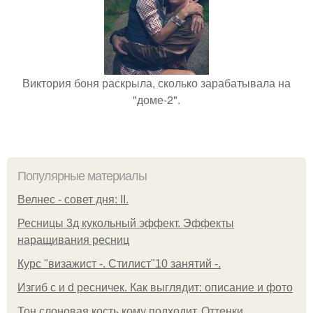
Виктория боня раскрыла, сколько зарабатывала на
"доме-2".
Популярные материалы
Велнес - совет дня: II.
Ресницы 3д кукольный эффект. Эффекты
наращивания ресниц
Курс "визажист -. Стилист"10 занятий -.
Изгиб c и d ресничек. Как выглядит: описание и фото
Тон слоновая кость кому подходит. Оттенки