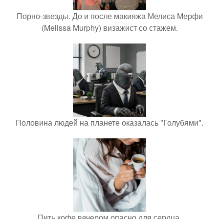
Порно-звезды. До и после макияжа Мелиса Мерфи
(Melissa Murphy) визажист со стажем.
Половина людей на планете оказалась "Голубями".
Пить кофе вечером опасно для сердца.