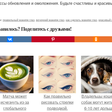
ссы обновления и омоложения. Будьте счастливы и красив
и:
правильный макияж глаз
,
вечерний макияж глаз
,
как сделать макияж глаз
,
красивый 
авилось? Поделитесь с друзьями!
Матча может
Как правильно
Владельцы коше
исчезнуть из-за
рисовать стрелки
собак могут жит
глобального
подводкой.
6-10 лет дольш