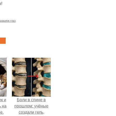
ы!
макияж глаз
к и
Боли в спине в
ь на
прошлом: учёные
е.
создали гель,