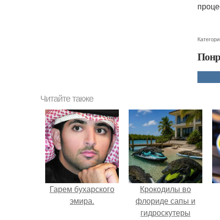
проце
Категори
Понр
Читайте также
Гарем бухарского
Крокодилы во
эмира.
флориде сапы и
гидроскутеры