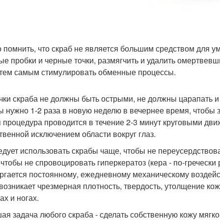
 помнить, что скраб не является большим средством для у
ые пробки и черные точки, размягчить и удалить омертвев
 тем самым стимулировать обменные процессы.
чки скраба не должны быть острыми, не должны царапать и
ы нужно 1-2 раза в новую неделю в вечернее время, чтобы з
 процедура проводится в течение 2-3 минут круговыми дв
твенной исключением области вокруг глаз.
едует использовать скрабы чаще, чтобы не переусердствова
 чтобы не спровоцировать гиперкератоз (кера - по-гречески р
ргается постоянному, ежедневному механическому воздейс
 возникает чрезмерная плотность, твердость, утолщение ко
ах и ногах.
ая задача любого скраба - сделать собственную кожу мягкой