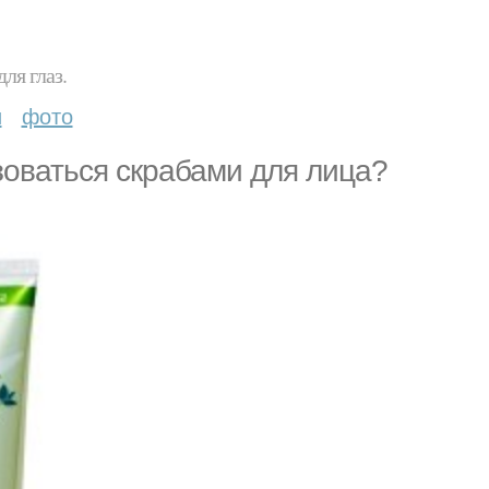
ля глаз.
и
фото
зоваться скрабами для лица?