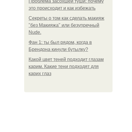
Проблема засохшей туши: почему
это происходит и как избежать
Секреты о том как сделать макияж
"без Макияжа" или безупречный
Nude.
Фан 1: ты был рядом, когда в
Брендона кинули бутылку?
Какой цвет теней подходит глазам
карим. Какие тени подходят для
карих глаз