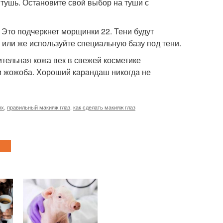
тушь. Остановите свой выбор на туши с
 Это подчеркнет морщинки 22. Тени будут
 или же используйте специальную базу под тени.
вительная кожа век в свежей косметике
м жожоба. Хороший карандаш никогда не
ях
,
правильный макияж глаз
,
как сделать макияж глаз