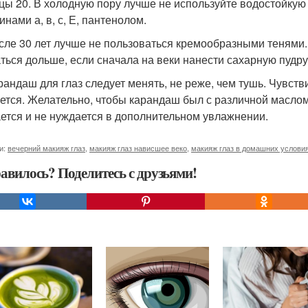
цы 20. В холодную пору лучше не используйте водостойкую 
нами а, в, с, Е, пантенолом.
осле 30 лет лучше не пользоваться кремообразными тенями.
ться дольше, если сначала на веки нанести сахарную пудру
арандаш для глаз следует менять, не реже, чем тушь. Чувст
ется. Желательно, чтобы карандаш был с различной масло
ется и не нуждается в дополнительном увлажнении.
и:
вечерний макияж глаз
,
макияж глаз нависшее веко
,
макияж глаз в домашних услови
авилось? Поделитесь с друзьями!