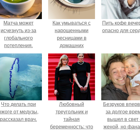
Матча может
Как умываться с
Пить кофе вече
исчезнуть из-за
нарощенными
опасно для серд
глобального
ресницами в
потепления.
домашних
условиях. Как
правильно смыть
макияж с
нарощенными
ресницами?
Что делать при
Любовный
Безруков впер
ожоге от медузы,
треугольник и
за долгое вре
рассказал врач.
тайная
вышел в свет 
беременность: что
женой, но фан
скрывает
не оценили