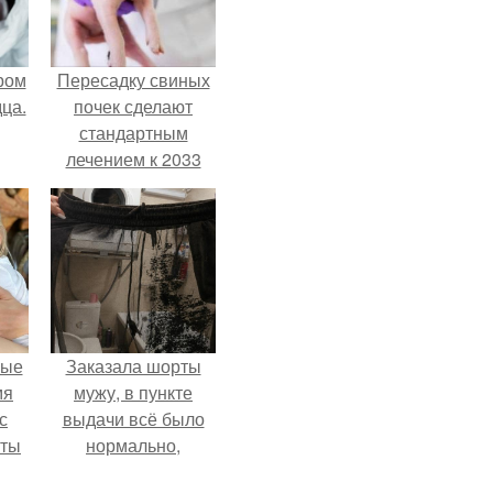
ром
Пересадку свиных
ца.
почек сделают
стандартным
лечением к 2033
году в Японии.
вые
Заказала шорты
мя
мужу, в пункте
с
выдачи всё было
аты
нормально,
примерил все