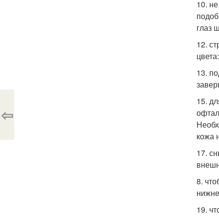
10. н
подоб
глаз 
12. с
цвета
13. п
завер
15. д
⇦
офтал
Необх
кожа 
17. сн
внешн
8. чт
нижне
19. ч