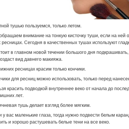
етной тушью пользуемся, только летом.
 обращаем внимание на тонкую кисточку туши, если на ней о
 ресницах. Сегодня в качественных тушах используют гладк
 стоит в главном новой течении большого дня подкрашивать
 создаст вид давнего макияжа.
 нижних ресницах красим только кончики.
пчики для ресниц можно использовать, только перед нанесе
льзя красить подводкой внутреннее веко от начала до послед
лишних лет.
ричневая тушь делает взгляд более мягким.
ли у вас маленькие глаза, тогда нужно подвести белым кар
ить и хорошо растушевать белые тени на все веко.