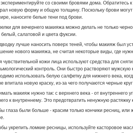
е экспериментируйте со своими бровями дома. Обратитесь к
рал новую форму и общую толщину. Поскольку брови могут 
шире, наносите белые тени под брови.
трелки для вечернего макияжа можно делать не только черн
: белый, салатовой и цвета фуксии.
одводку лучше наносить поверх теней, чтобы макияж был ус
шение нового макияжа, не считая некоторые виды, где нуж
ля чувствительной кожи лица используют средства для сня
ьмологический контроль. Они быстро растворяют мужскую к
одимо использовать белую салфетку для нижнего века, ко
не впитала новую краску, из-за чего получаются черные круг
имать макияж нужно так: с верхнего века - от внутреннего уг
его к внутреннему. Это предотвратить ненужную растяжку
обы глаза были больше - красим только кончики ресниц, или 
е.
тобы укрепить ломкие ресницы, используйте касторовое масл