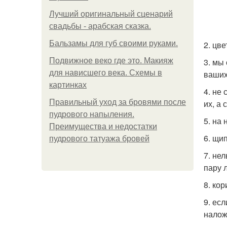
Лучший оригинальный сценарий
свадьбы - арабская сказка.
2. цв
Бальзамы для губ своими руками.
3. мы
Подвижное веко где это. Макияж
ваших
для нависшего века. Схемы в
картинках
4. не
их, а
Правильный уход за бровями после
пудрового напыления.
5. на
Преимущества и недостатки
6. щи
пудрового татуажа бровей
7. не
пару 
8. ко
9. ес
налож