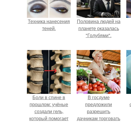
Техника нанесения
Половина людей на
теней.
планете оказалась
"Голубями".
Боли в спине в
В госдуме
прошлом: учёные
предложили
создали гель,
разрешить
который помогает
дачникам торговать
восстанавливать
своей