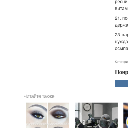
ресни
витами
21. п
держа
23. к
нужда
осыпа
Категори
Понр
Читайте также