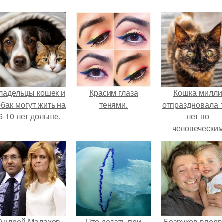
ладельцы кошек и
Красим глаза
Кошка милли
обак могут жить на
тенями.
отпраздновала 
6-10 лет дольше.
лет по
человечески
Меркам и
претендует н
звание само
старой в мире
Андрей Малахов
Что делать при
Безруков впер