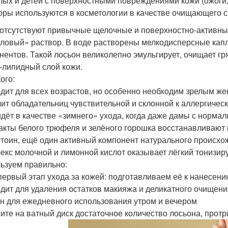
лых и детей с поверхностными повреждениями кожи (ожоги
оры используются в косметологии в качестве очищающего с
 отсутствуют привычные щелочные и поверхностно-активны
ловый» раствор. В воде растворены мелкодисперсные капл
нентов. Такой лосьон великолепно эмульгирует, очищает г
-липидный слой кожи.
ого:
дит для всех возрастов, но особенно необходим зрелым ж
ит обладательниц чувствительной и склонной к аллергичес
дёт в качестве «зимнего» ухода, когда даже дамы с норма
акты белого трюфеля и зелёного горошка восстанавливают
тоин, ещё один активный компонент натурального происхо
екс молочной и лимонной кислот оказывает лёгкий тонизи
ьзуем правильно:
 первый этап ухода за кожей: подготавливаем её к нанесени
дит для удаления остатков макияжа и деликатного очищени
н для ежедневного использования утром и вечером
ите на ватный диск достаточное количество лосьона, протр