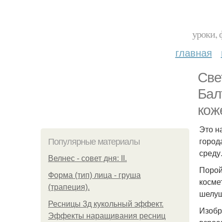
уроки, 
главная
Све
Бал
кож
Это н
город
Популярные материалы
среду
Велнес - совет дня: II.
Порой
Форма (тип) лица - груша
косме
(трапеция).
шелуш
Ресницы 3д кукольный эффект.
Изобр
Эффекты наращивания ресниц