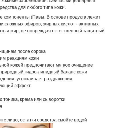
, кожные заболевания. Сейчас мицеллярные
редства для любого типа кожи.
е компоненты (Павы. В основе продукта лежит
и сложных эфиров, жирных кислот - активных
рязь и жир, не повреждая естественный защитный
енщинам после сорока
ким реакциям кожи
льной кожей предпочитают мягкое очищение
 природный гидро-липидный баланс кожи
ждения, успокаивает раздражения
рующий эффект
ю тоника, крема или сыворотки
я
ите лицо, остатки средства смойте водой