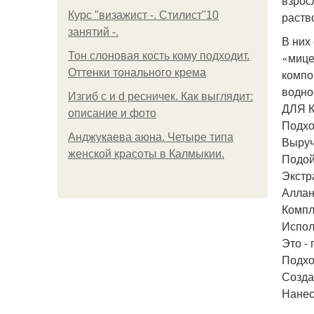
взрос
Курс "визажист -. Стилист"10
раств
занятий -.
В них
Тон слоновая кость кому подходит.
«мице
Оттенки тонального крема
компо
водно
Изгиб c и d ресничек. Как выглядит:
ДЛЯ К
описание и фото
Подхо
Анджукаева аюна. Четыре типа
Выруч
женской красоты в Калмыкии.
Подой
Экстр
Аллан
Компл
Испол
Это -
Подхо
Созда
Нанес