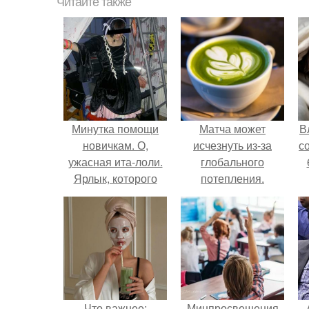
Читайте также
Минутка помощи
Матча может
В
новичкам. О,
исчезнуть из-за
с
ужасная ита-лоли.
глобального
Ярлык, которого
потепления.
боится всякая
начинающая
лолита.
Что важнее:
Минпросвещения