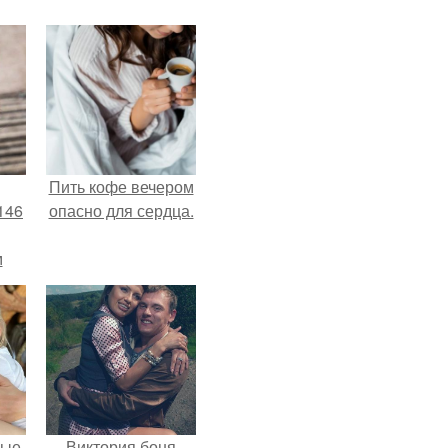
Пить кофе вечером
146
опасно для сердца.
м
а
й
.
вые
Виктория боня