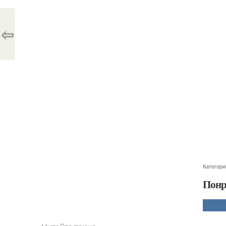
⇦
Категори
Понр