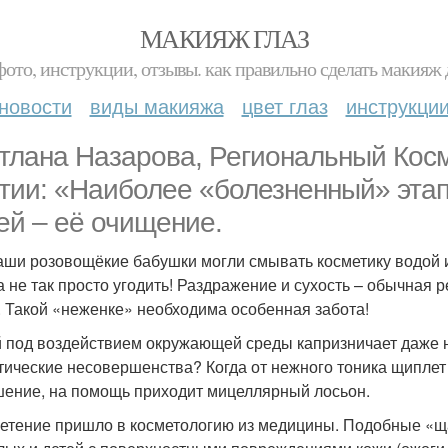
МАКИЯЖ ГЛАЗ
фото, инструкции, отзывы. как правильно сделать макияж д
новости
виды макияжа
цвет глаз
инструкци
тлана Назарова, Региональный Косм
тии: «Наиболее «болезненный» этап
ей – её очищение.
аши розовощёкие бабушки могли смывать косметику водой
а не так просто угодить! Раздражение и сухость – обычная
. Такой «неженке» необходима особенная забота!
 под воздействием окружающей среды капризничает даже н
тические несовершенства? Когда от нежного тоника щиплет 
ение, на помощь приходит мицеллярный лосьон.
етение пришло в косметологию из медицины. Подобные «щ