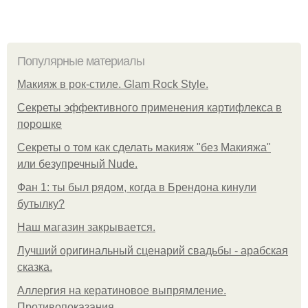
Популярные материалы
Макияж в рок-стиле. Glam Rock Style.
Секреты эффективного применения картифлекса в
порошке
Секреты о том как сделать макияж "без Макияжа"
или безупречный Nude.
Фан 1: ты был рядом, когда в Брендона кинули
бутылку?
Нaш магaзин зaкрывaeтся.
Лучший оригинальный сценарий свадьбы - арабская
сказка.
Аллергия на кератиновое выпрямление.
Противопоказания