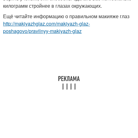
килограмм стройнее в глазах окружающих.
Ещё читайте информацию о правильном макияже глаз
http://makiyazhglaz.com/makiyazh-glaz-
poshagovo/pravilnyy-makiyazh-glaz