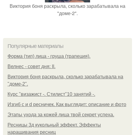
Виктория боня раскрыла, сколько зарабатывала на
"доме-2".
Популярные материалы
Форма (тип) лица - груша (трапеция).
Велнес - совет дня: II.
Виктория боня раскрыла, сколько зарабатывала на
"доме-2".
Курс "визажист -. Стилист"10 занятий -.
Изгиб c и d ресничек. Как выглядит: описание и фото
Этапы ухода за кожей лица твой секрет успеха.
Ресницы 3д кукольный эффект. Эффекты
наращивания ресниц