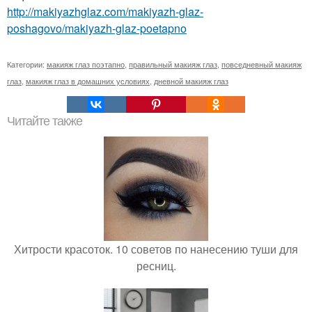
http://makiyazhglaz.com/makiyazh-glaz-
poshagovo/makiyazh-glaz-poetapno
Категории:
макияж глаз поэтапно
,
правильный макияж глаз
,
повседневный макияж
глаз
,
макияж глаз в домашних условиях
,
дневной макияж глаз
Читайте также
Хитрости красоток. 10 советов по нанесению туши для
ресниц.