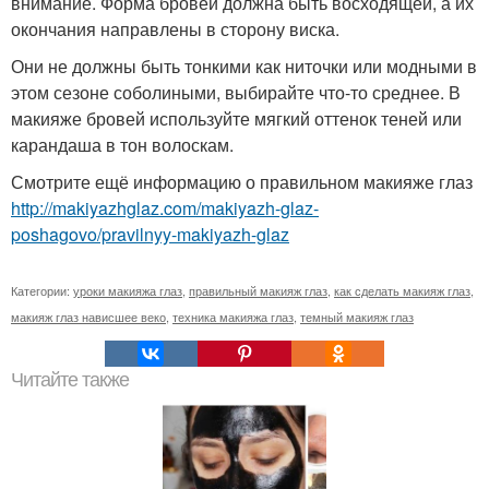
внимание. Форма бровей должна быть восходящей, а их
окончания направлены в сторону виска.
Они не должны быть тонкими как ниточки или модными в
этом сезоне соболиными, выбирайте что-то среднее. В
макияже бровей используйте мягкий оттенок теней или
карандаша в тон волоскам.
Смотрите ещё информацию о правильном макияже глаз
http://makiyazhglaz.com/makiyazh-glaz-
poshagovo/pravilnyy-makiyazh-glaz
Категории:
уроки макияжа глаз
,
правильный макияж глаз
,
как сделать макияж глаз
,
макияж глаз нависшее веко
,
техника макияжа глаз
,
темный макияж глаз
Читайте также