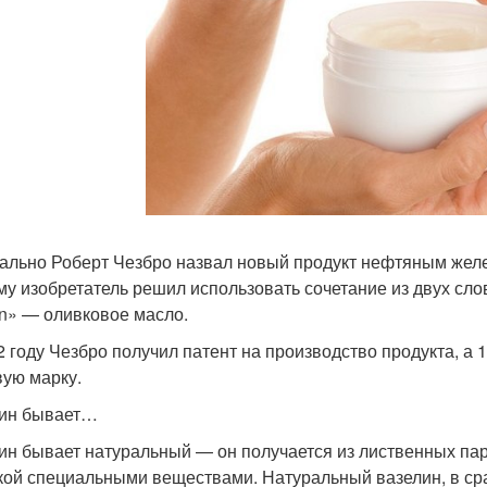
ально Роберт Чезбро назвал новый продукт нефтяным желе.
му изобретатель решил использовать сочетание из двух сло
on» — оливковое масло.
2 году Чезбро получил патент на производство продукта, а 
вую марку.
ин бывает…
ин бывает натуральный — он получается из лиственных па
кой специальными веществами. Натуральный вазелин, в сра