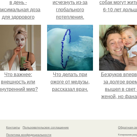
в день -
исчезнуть из-за
собак могут жит
аксимальная доза
глобального
6-10 лет дольш
для здорового
потепления.
взрослого,
предупредили
врачи.
Что важнее:
Что делать при
Безруков впер
внешность или
ожоге от медузы,
за долгое вре
внутренний мир?
рассказал врач.
вышел в свет 
женой, но фан
не оценили
скромную крас
Анны: "какая о
скучная.
Контакты
Пользовательское соглашение
Обратная св
Политика конфидециальности
Копирование раз