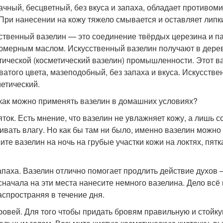
ачный, бесцветный, без вкуса и запаха, обладает противом
 При нанесении на кожу тяжело смывается и оставляет липк
ственный вазелин — это соединение твёрдых церезина и 
мерным маслом. Искусственный вазелин получают в дерев
тической (косметический вазелин) промышленности. Этот ва
ватого цвета, мазеподобный, без запаха и вкуса. Искусств
метический.
 как можно применять вазелин в домашних условиях?
яток. Есть мнение, что вазелин не увлажняет кожу, а лишь
ивать влагу. Но как бы там ни было, именно вазелин можно
ите вазелин на ночь на грубые участки кожи на локтях, пятк
.
апаха. Вазелин отлично помогает продлить действие духов 
сначала на эти места нанесите немного вазелина. Дело всё 
распространяя в течение дня.
ровей. Для того чтобы придать бровям правильную и стойк