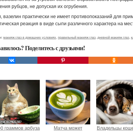
ения рубцов, не допуская их огрубения.
и, вазелин практически не имеет противопоказаний для при
гическая реакция в виде сыпи различного характера на ме
и:
макияж глаз в домашних условиях
,
правильный макияж глаз
,
дневной макияж глаз
,
к
авилось? Поделитесь с друзьями!
00 граммов арбуза
Матча может
Владельцы коше