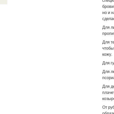
специ
брови
но и 
сдела
Для л
пропи
Для т
чтобы
кожу.
Для г
Для л
псори
Для д
плаче
козыр
От ру
образ