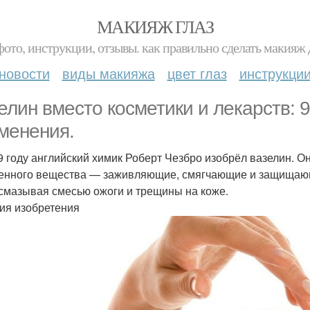
МАКИЯЖ ГЛАЗ
фото, инструкции, отзывы. как правильно сделать макияж д
новости
виды макияжа
цвет глаз
инструкци
елин вместо косметики и лекарств: 
менения.
9 году английский химик Роберт Чезбро изобрёл вазелин. 
енного вещества — заживляющие, смягчающие и защищающи
 смазывая смесью ожоги и трещины на коже.
ия изобретения