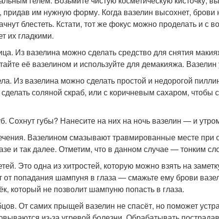
альным гелем. Возьмите чистую косметическую кисточку, в
, придав им нужную форму. Когда вазелин высохнет, брови 
начнут блестеть. Кстати, тот же фокус можно проделать и с 
ет их гладкими.
ица. Из вазелина можно сделать средство для снятия макия
тайте её вазелином и используйте для демакияжа. Вазелин 
ела. Из вазелина можно сделать простой и недорогой пиллин
 сделать соляной скраб, или с коричневым сахаром, чтобы с
уб. Сохнут губы? Нанесите на них на ночь вазелин — и утро
ечения. Вазелином смазывают травмированные месте при о
азе и так далее. Отметим, что в данном случае — тонким сл
етей. Это одна из хитростей, которую можно взять на заме
т от попадания шампуня в глаза — смажьте ему брови вазе
ёк, который не позволит шампуню попасть в глаза.
бцов. От самих прыщей вазелин не спасёт, но поможет устр
овываются из-за угревой болезни. Обрабатывать пострадав