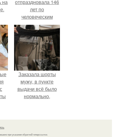
ь на
отпраздновала 146
е.
лет по
человеческим
Меркам и
претендует на
звание самой
старой в мире.
вые
Заказала шорты
мя
мужу, в пункте
с
выдачи всё было
аты
нормально,
примерил все
оту
хорошо, ничего не
на
предвещало беды.
язь
решено при указании обратной гиперссылки.