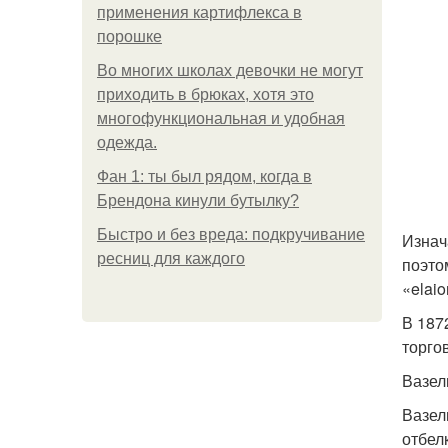
применения картифлекса в
порошке
Во многих школах девочки не могут
приходить в брюках, хотя это
многофункциональная и удобная
одежда.
Фан 1: ты был рядом, когда в
Брендона кинули бутылку?
Быстро и без вреда: подкручивание
Изнач
ресниц для каждого
поэто
«elai
В 187
торго
Вазел
Вазел
отбел