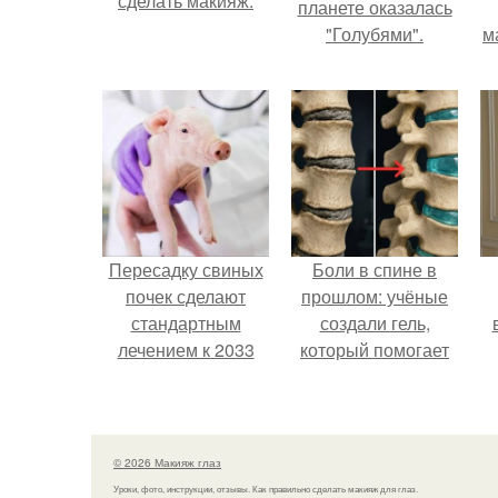
сделать макияж.
планете оказалась
"Голубями".
м
Пересадку свиных
Боли в спине в
почек сделают
прошлом: учёные
стандартным
создали гель,
лечением к 2033
который помогает
году в Японии.
восстанавливать
межпозвоночные
диски.
© 2026 Макияж глаз
Уроки, фото, инструкции, отзывы. Как правильно сделать макияж для глаз.