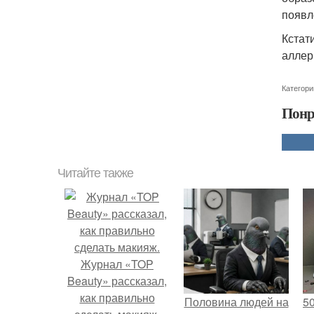
появл
Кстат
аллер
Категори
Понр
Читайте также
Журнал «TOP
Beauty» рассказал,
как правильно
Половина людей на
5