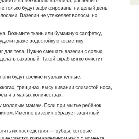
ыдавите на неё каплю вазелина, расчешите
не только будут зафиксированы на целый день,
волосами. Вазелин не утяжеляет волосы, но
жа. Возьмите ткань или бумажную салфетку,
удалит даже водостойкую косметику.
г для тела. Нужно смешать вазелин с солью,
делать сахарный. Такой скраб мягко очистит
м они будут свежие и увлажнённые.
жогах, трещинах, высушивании слизистой носа,
оем и в малых количествах.
тку молодым мамам. Если при мытье ребёнок
лином. Именно вазелин образует защитный
анить их последствия — рубцы, которые
шие участки кожи вазелином надо с момента