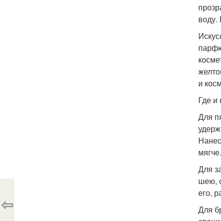
прозр
воду.
Искус
парфю
косме
желто
и кос
Где и
Для п
удерж
Нанес
мягче
Для з
шею, 
его, 
⇦
Для б