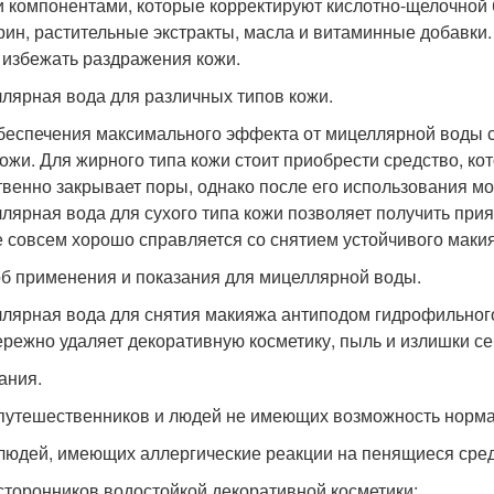
 компонентами, которые корректируют кислотно-щелочной 
рин, растительные экстракты, масла и витаминные добавки.
и избежать раздражения кожи.
лярная вода для различных типов кожи.
беспечения максимального эффекта от мицеллярной воды с
кожи. Для жирного типа кожи стоит приобрести средство, ко
твенно закрывает поры, однако после его использования м
лярная вода для сухого типа кожи позволяет получить при
е совсем хорошо справляется со снятием устойчивого маки
б применения и показания для мицеллярной воды.
лярная вода для снятия макияжа антиподом гидрофильного
ережно удаляет декоративную косметику, пыль и излишки се
ания.
 путешественников и людей не имеющих возможность нормал
 людей, имеющих аллергические реакции на пенящиеся сред
 сторонников водостойкой декоративной косметики;.