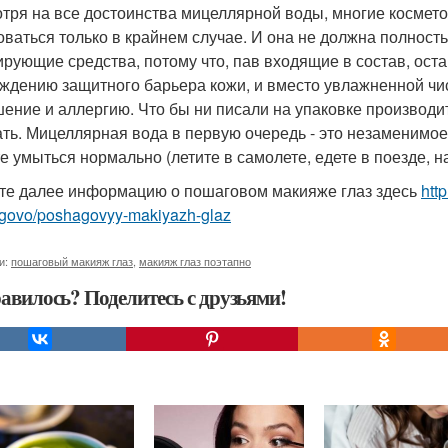
тря на все достоинства мицеллярной воды, многие косметол
оваться только в крайнем случае. И она не должна полно
ирующие средства, потому что, пав входящие в состав, оста
ждению защитного барьера кожи, и вместо увлажненной чи
ение и аллергию. Что бы ни писали на упаковке производи
ть. Мицеллярная вода в первую очередь - это незаменимое 
е умыться нормально (летите в самолете, едете в поезде, на
те далее информацию о пошаговом макияже глаз здесь
htt
govo/poshagovyy-makiyazh-glaz
и:
пошаговый макияж глаз
,
макияж глаз поэтапно
авилось? Поделитесь с друзьями!