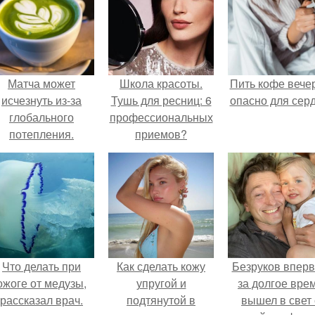
Матча может
Школа красоты.
Пить кофе вече
исчезнуть из-за
Тушь для ресниц: 6
опасно для серд
глобального
профессиональных
потепления.
приемов?
Что делать при
Как сделать кожу
Безруков впер
ожоге от медузы,
упругой и
за долгое вре
рассказал врач.
подтянутой в
вышел в свет 