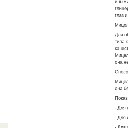
иными
глице
глаз 
Мицел
Для о
типа 
качес
Мицел
она н
Спосо
Мицел
она б
Показ
- Для
- Для
- Для