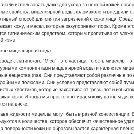
начали использовать даже для ухода за нежной кожей ново
ные свойства мицеллярной воды, фармакологи внедрили ее 
тивный способ для снятия загрязнений с кожи лица. Средст
ажает кожу, и масел, которые закупоривают поры. Кроме эт
тся гигиеническим средством, которым пропитывают влажны
ой кожи.
акое мицеллярная вода.
еводе с латинского "Mica" - это частица, то есть мицеллы -
турными компонентами мицеллярной воды и являются мицелл
ные вещества (пав. Они представляют собой различные по
фобными полюсами. Они условно представляют собой пузы
истых хвостиков, которые захватывают грязь, пот и избыток
ажая кожу. И когда мы просто протираем кожу ватным диск
тся на диске.
таве жидкости мицеллы могут быть в разной консистенции. 
ьзуются в количестве, которое обеспечит качественное удал
на поверхности кожи не образовывается характерная плен