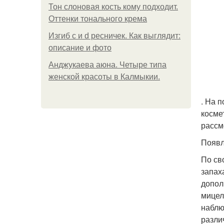
Тон слоновая кость кому подходит.
Оттенки тонального крема
Изгиб c и d ресничек. Как выглядит:
описание и фото
Анджукаева аюна. Четыре типа
женской красоты в Калмыкии.
. На 
косме
рассм
Появл
По св
запах
допол
мицел
наблю
разли