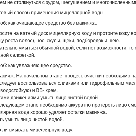
ем не столкнуться с зудом, шелушением и многочисленны
овый способ применения мицеллярной воды.
соб: как очищающее средство без макияжа.
носите на ватный диск мицеллярную воду и протрите кожу в
цу роста волос), нос, скулы, щеки, подбородок и шею.
лательно умыться обычной водой, если нет возможности, то
ной салфеткой.
соб: как увлажняющее средство.
макияж. На начальном этапе, процесс очистки необходимо н
 следует воспользоваться сливками или гидрофильным масло
 водостойкую) и ВВ- крем.
гкими движениями умыть лицо чистой водой.
 следующем этапе необходимо аккуратно протереть лицо с
лярная вода хорошо удаляет остатки макияжа.
ять умыть лицо чистой водой.
 ли смывать мицеллярную воду.