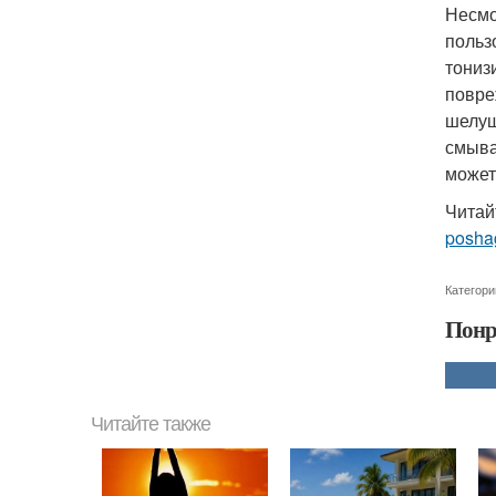
Несмо
польз
тониз
повре
шелуш
смыва
может
Читай
posha
Категори
Понр
Читайте также