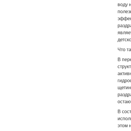
воду 
полез
эффек
раздр
являе
детск
Что т
В пер
струк
актив
гидро
щетин
раздр
остаю
В сос
испол
этом 