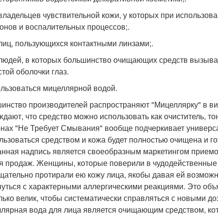
 владельцев чувствительной кожи, у которых при использо
онов и воспалительных процессов;.
 лиц, пользующихся контактными линзами;.
 людей, в которых большинство очищающих средств вызыва
стой оболочки глаз.
ользоваться мицеллярной водой.
инство производителей распространяют "Мицеллярку" в виде п
ждают, что средство можно использовать как очиститель, то
нах "Не Требует Смывания" вообще подчеркивает универсал
льзоваться средством и кожа будет полностью очищена и го
данная надпись является своеобразным маркетингом прием
я продаж. Женщины, которые поверили в чудодейственные
тщательно протирали ею кожу лица, якобы давая ей возможн
нуться с характерными аллергическими реакциями. Это объя
лько велик, чтобы систематически справляться с новыми до
лярная вода для лица является очищающим средством, кот