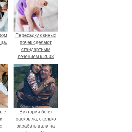
ром
Пересадку свиных
ца.
почек сделают
стандартным
лечением к 2033
году в Японии.
вые
Виктория боня
мя
раскрыла, сколько
с
зарабатывала на