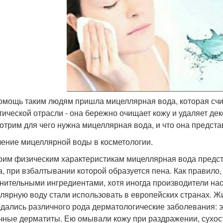
помощь таким людям пришла мицеллярная вода, которая сч
тической отрасли - она бережно очищает кожу и удаляет де
отрим для чего нужна мицеллярная вода, и что она представ
ение мицеллярной воды в косметологии.
оим физическим характеристикам мицеллярная вода предста
а, при взбалтывании которой образуется пена. Как правило,
нительными ингредиентами, хотя иногда производители н
лярную воду стали использовать в европейских странах. Ж
дались различного рода дерматологические заболевания: э
чные дерматиты. Ею омывали кожу при раздражении, сухос