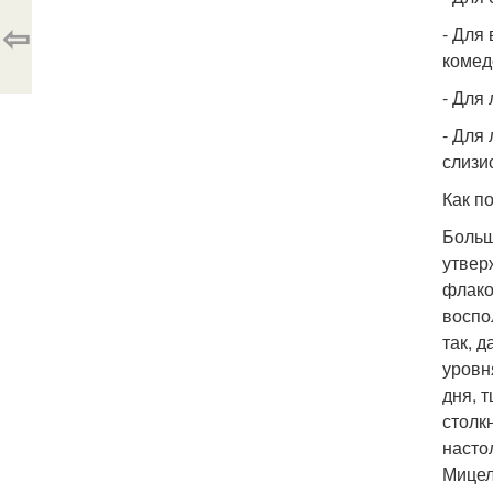
⇦
- Для
комед
- Для
- Для
слизи
Как п
Больш
утвер
флако
воспо
так, 
уровн
дня, 
столк
насто
Мицел