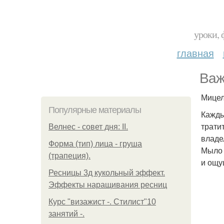
уроки, 
главная
Важ
Мицел
Популярные материалы
Кажды
трати
Велнес - совет дня: II.
владе
Форма (тип) лица - груша
Мыло 
(трапеция).
и ощу
Ресницы 3д кукольный эффект.
Эффекты наращивания ресниц
Курс "визажист -. Стилист"10
занятий -.