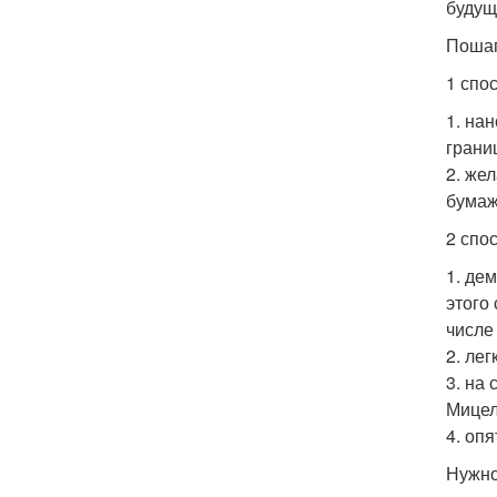
будущ
Пошаг
1 спо
1. на
грани
2. же
бумаж
2 спо
1. де
этого
числе
2. ле
3. на
Мицел
4. оп
Нужно