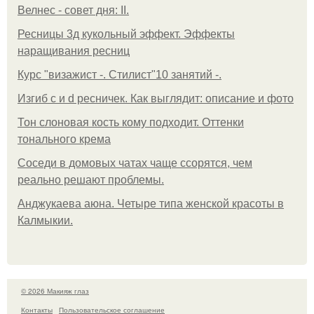
Велнес - совет дня: II.
Ресницы 3д кукольный эффект. Эффекты
наращивания ресниц
Курс "визажист -. Стилист"10 занятий -.
Изгиб c и d ресничек. Как выглядит: описание и фото
Тон слоновая кость кому подходит. Оттенки
тонального крема
Соседи в домовых чатах чаще ссорятся, чем
реально решают проблемы.
Анджукаева аюна. Четыре типа женской красоты в
Калмыкии.
© 2026 Макияж глаз
Контакты
Пользовательское соглашение