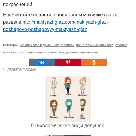
покраснений.
Ещё читайте новости о пошаговом макияже глаз в
разделе
http://makiyazhglaz.com/makiyazh-glaz-
poshagovo/poshagovyy-makiyazh-glaz
Категории:
макияж глаз в домашних условиях
,
пошаговый макияж глаз
,
техника
макияжа глаз
,
правильный макияж глаз
,
дневной макияж глаз
Читайте также
Психологические виды девушек.