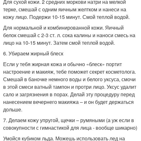
Для сухой кожи. 2 средних моркови натри на мелкой
терке, смешай с одним яичным желтком и нанеси на
кожу лицо. Подержи 10-15 минут. Смой теплой водой.
Для нормальной и комбинированной кожи. Яичный
белок смешай с 2-3 ст. л. сока калины и наноси смесь на
лицо на 10-15 минут. Затем смой теплой водой.
6. Убираем жирный блеск
Если у тебя жирная кожа и обычно «блеск» портит
настроение и макияж, тебе поможет секрет косметолога.
Смешай в баночке немного воды и белого уксуса, смочи
в этой смеси ватный тампон и протри лицо. Уксус удалит
сало и загрязнения в порах. Делай эту процедуру перед
нанесением вечернего макияжа – и он будет держаться
дольше.
7. Делаем кожу упругой, щечки – румяными (а уж если в
совокупности с гимнастикой для лица - вообще шикарно)
Умойся кубиком льда. Можешь использовать лед на