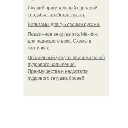
Лучший оригинальный сценарий
свадьбы - арабская сказка.
Бальзамы для губ своими руками.
Подвижное веко где это. Макияж
для нависшего века. Схемы в
картинках
Правильный уход за бровями после
пудрового напыления.
Преимущества и недостатки
пудрового татуажа бровей