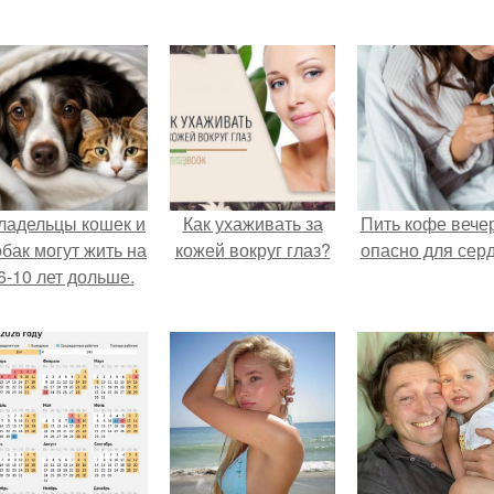
ладельцы кошек и
Как ухаживать за
Пить кофе вече
обак могут жить на
кожей вокруг глаз?
опасно для серд
6-10 лет дольше.