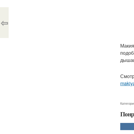
⇦
Макия
подоб
дышащ
Смотр
makiy
Категори
Понр