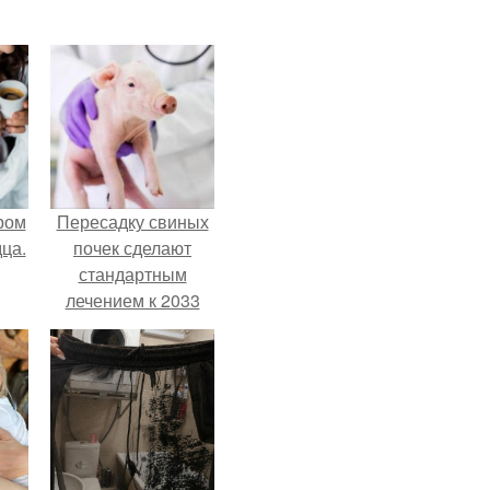
ром
Пересадку свиных
ца.
почек сделают
стандартным
лечением к 2033
году в Японии.