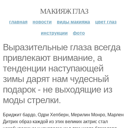
МАКИЯЖ ГЛАЗ
главная
новости
виды макияжа
цвет глаз
инструкции
фото
Выразительные глаза всегда
привлекают внимание, а
тенденции наступающей
зимы дарят нам чудесный
подарок - не выходящие из
моды стрелки.
Бриджит бардо, Одри Хепберн, Мерилин Монро, Марлен
Дитрих образ каждой из этих великих актрис стал