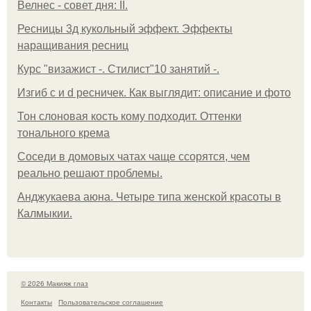
Велнес - совет дня: II.
Ресницы 3д кукольный эффект. Эффекты
наращивания ресниц
Курс "визажист -. Стилист"10 занятий -.
Изгиб c и d ресничек. Как выглядит: описание и фото
Тон слоновая кость кому подходит. Оттенки
тонального крема
Соседи в домовых чатах чаще ссорятся, чем
реально решают проблемы.
Анджукаева аюна. Четыре типа женской красоты в
Калмыкии.
© 2026 Макияж глаз
Контакты
Пользовательское соглашение