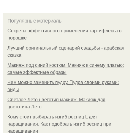
Популярные материалы
Секреты эффективного применения картифлекса в
порошке
Лучший оригинальный сценарий свадьбы - арабская
сказка.
Макияж под синий костюм. Макияж к синему платью:
самые эффектные образы
Чем можно заменить пудру. Пудра своими руками:
виды
Светлое Лето цветотип макияж. Макияж для
цветотипа Лето
Кому стоит выбирать изгиб ресниц L для
наращивания. Как подобрать изгиб ресниц при
наращивании