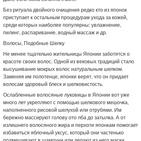
Без ритуала двойного очищения редко кто из японок
приступает к остальным процедурам ухода за кожей,
среди которых наиболее популярны: увлажнение,
пилинг, распаривание, водный массаж и др.
Волосы, Подобные Шелку
Не менее тщательно жительницы Японии заботятся о
красоте своих волос. Одной из вековых традиций стало
высушивание мокрых волос натуральным шелком.
Заменяя им полотенце, японки верят, что он придает
волосам здоровый блеск и шелковистость.
Ослабленные волосяные луковицы в Японии вот уже
много лет укрепляют с помощью шелкового мешочка,
наполненного рисовой шелухой или отрубями. Им
бережно массируют голову ото лба до затылка. А от
излишнего волосяного жира и перхоти японкам помогает
избавиться яблочный уксус, который они частенько
подмешивают в шампуни или делают из него маски.