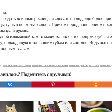
тени:
 создать длинные ресницы и сделать взгляд еще более при
цы тушь в несколько слоев. Причем перед нанесением пос
помада и румяна:
дной изюминкой такого макияжа являются неяркие губы и 
у, подходящую в тон вашим губам или светлее. Ведь все 
твенным глазам.
и:
макияж глаз поэтапно
,
макияж глаз нависшее веко
,
макияж для серых глаз
,
макияж д
авилось? Поделитесь с друзьями!