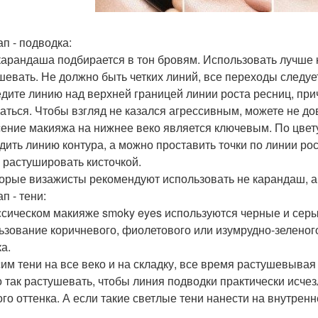
ап - подводка:
карандаша подбирается в тон бровям. Использовать лучше ка
шевать. Не должно быть четких линий, все переходы следуе
дите линию над верхней границей линии роста ресниц, при
аться. Чтобы взгляд не казался агрессивным, можете не дов
ение макияжа на нижнее веко является ключевым. По цвет
дить линию контура, а можно проставить точки по линии рос
 растушировать кисточкой.
орые визажисты рекомендуют использовать не карандаш, а 
ап - тени:
ссическом макияже smoky eyes используются черные и сер
ьзование коричневого, фиолетового или изумрудно-зеленого
а.
им тени на все веко и на складку, все время растушевывая 
 так растушевать, чтобы линия подводки практически исче
ого оттенка. А если такие светлые тени нанести на внутренн