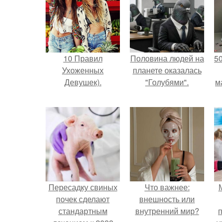
10 Правил
Половина людей на
5
Ухоженных
планете оказалась
Девушек).
"Голубями".
м
Пересадку свиных
Что важнее:
почек сделают
внешность или
стандартным
внутренний мир?