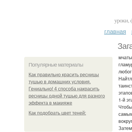
уроки, 
главная
Заг
мчаты
гламу
Популярные материалы
любог
Как правильно красить ресницы
Найтл
тушью в домашних условия.
таинс
Гениально! 4 способа накрасить
этапо
ресницы одной тушью для разного
1-й эт
эффекта в макияже
Чтобы
Как подобрать цвет теней:
самым
вокруг
Затем