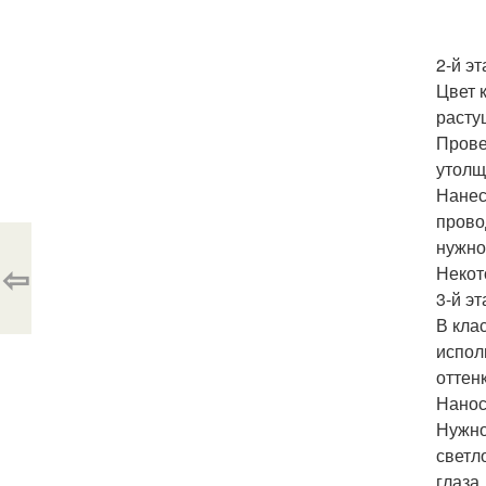
2-й эт
Цвет 
расту
Прове
утолщ
Нанес
прово
нужно
⇦
Некот
3-й эт
В кла
испол
оттенк
Нанос
Нужно
светл
глаза.