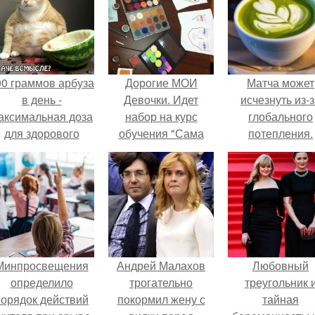
00 граммов арбуза
Дорогие МОИ
Матча может
в день -
Девочки. Идет
исчезнуть из-
аксимальная доза
набор на курс
глобального
для здорового
обучения "Сама
потепления.
взрослого,
Себе Визажист".
предупредили
врачи.
Минпросвещения
Андрей Малахов
Любовный
определило
трогательно
треугольник 
порядок действий
покормил жену с
тайная