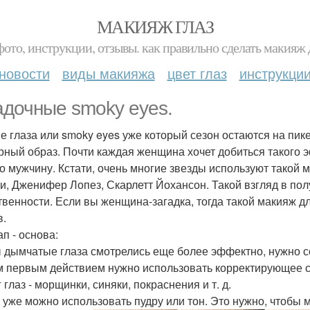
МАКИЯЖ ГЛАЗ
фото, инструкции, отзывы. как правильно сделать макияж д
новости
виды макияжа
цвет глаз
инструкци
адочные smoky eyes.
е глаза или smoky eyes уже который сезон остаются на пик
рный образ. Почти каждая женщина хочет добиться такого э
о мужчину. Кстати, очень многие звезды используют такой 
и, Дженифер Лопез, Скарлетт Йохансон. Такой взгляд в п
твенности. Если вы женщина-загадка, тогда такой макияж дл
в.
ап - основа:
 дымчатые глаза смотрелись еще более эффектно, нужно со
 первым действием нужно использовать корректирующее ср
 глаз - морщинки, синяки, покраснения и т. д.
 уже можно использовать пудру или тон. Это нужно, чтобы