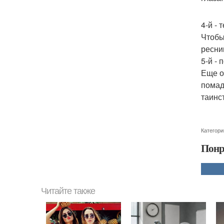
4-й - 
Чтобы
ресни
5-й - 
Еще о
помад
таинс
Категори
Понр
Читайте также