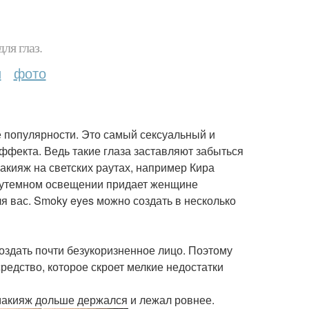
ля глаз.
и
фото
е популярности. Это самый сексуальный и
ффекта. Ведь такие глаза заставляют забыться
макияж на светских раутах, например Кира
олутемном освещении придает женщине
я вас. Smoky eyes можно создать в несколько
здать почти безукоризненное лицо. Поэтому
едство, которое скроет мелкие недостатки
 макияж дольше держался и лежал ровнее.