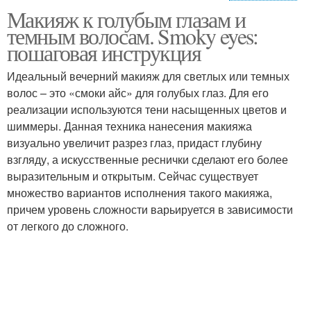
Макияж к голубым глазам и
Глаз по цветотипу
Голубые глаза
темным волосам. Smoky eyes:
пошаговая инструкция
Идеальный вечерний макияж для светлых или темных
волос – это «смоки айс» для голубых глаз. Для его
Карнавальный макияж
Кошачий глаз
реализации используются тени насыщенных цветов и
шиммеры. Данная техника нанесения макияжа
визуально увеличит разрез глаз, придаст глубину
взгляду, а искусственные реснички сделают его более
Глаз с пигментами
выразительным и открытым. Сейчас существует
множество вариантов исполнения такого макияжа,
причем уровень сложности варьируется в зависимости
от легкого до сложного.