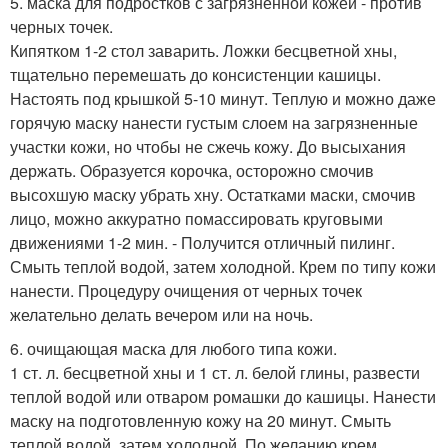
5. маска для подростков с загрязненной кожей - против
черных точек.
Кипятком 1-2 стол заварить. Ложки бесцветной хны,
тщательно перемешать до консистенции кашицы.
Настоять под крышкой 5-10 минут. Теплую и можно даже
горячую маску нанести густым слоем на загрязненные
участки кожи, но чтобы не сжечь кожу. До высыхания
держать. Образуется корочка, осторожно смочив
высохшую маску убрать хну. Остатками маски, смочив
лицо, можно аккуратно помассировать круговыми
движениями 1-2 мин. - Получится отличный пилинг.
Смыть теплой водой, затем холодной. Крем по типу кожи
нанести. Процедуру очищения от черных точек
желательно делать вечером или на ночь.
6. очищающая маска для любого типа кожи.
1 ст. л. бесцветной хны и 1 ст. л. белой глины, развести
теплой водой или отваром ромашки до кашицы. Нанести
маску на подготовленную кожу на 20 минут. Смыть
теплой водой, затем холодной. По желанию крем