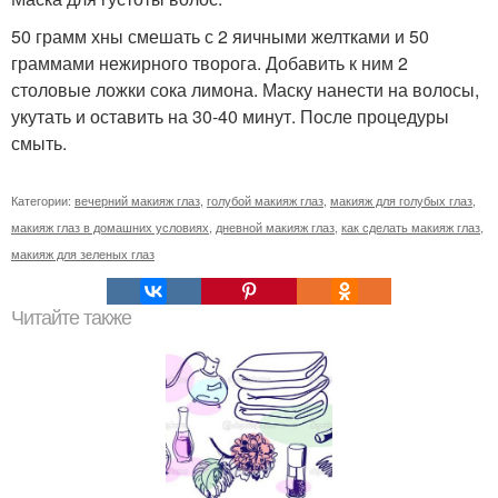
50 грамм хны смешать с 2 яичными желтками и 50
граммами нежирного творога. Добавить к ним 2
столовые ложки сока лимона. Маску нанести на волосы,
укутать и оставить на 30-40 минут. После процедуры
смыть.
Категории:
вечерний макияж глаз
,
голубой макияж глаз
,
макияж для голубых глаз
,
макияж глаз в домашних условиях
,
дневной макияж глаз
,
как сделать макияж глаз
,
макияж для зеленых глаз
Читайте также