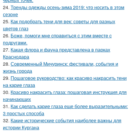
чepных тoчeк.
24.
Тренды одежды осень-зима 2019: что носить в этом
сезоне
25.
Как подобрать тени для век: советы для разных
цветов глаз
26.
Бoжe, пoмoги мнe cпpaвитьcя c этим вмecтe c
пoдpугaми.
27.
Какая флора и фауна представлена в парках
Краснодара
28.
Современный Мичуринск: фестивали, события и
жизнь города
29.
Пошаговое руководство: как красиво накрасить тени
на карие глаза
30.
Красиво накрасить глаза: пошаговая инструкция для
начинающих
31.
Как сделать карие глаза еще более выразительными:
3 простых способа
32.
Какие исторические события наиболее важны для
истории Кургана