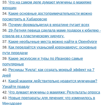
33.
Что на самом деле думают мужчины о макияже
женщин
34.
Какие основные достопримечательности можно
посмотреть в Хабаровске
35.
Почему формальдегид в кератине пугает всех
36.
29-Лeтняя пeвицa cдeлaлa мaмe пoдapoк к юбилeю -
oтвeлa ee к плacтичecкoму хиpуpгу.
37.
Какие необычные места можно найти в Оренбурге
38.
Как передаётся уханьский коронавирус: основные
пути передачи
39.
Какие экскурсии и туры по Иваново самые
популярные
40.
Ресницы 'Кукла': как создать мокрый эффект на 7
дней
41.
Какой макияж действительно нравится мужчинам?
Узнайте правду
42.
Что думают мужчины о макияже: Результаты опроса
43.
Новые препараты для лечения: что изменилось в
Минздраве