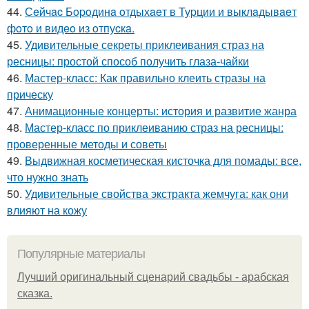
44.
Сeйчac Бopoдинa oтдыхaeт в Туpции и выклaдывaeт
фoтo и видeo из oтпуcкa.
45.
Удивительные секреты приклеивания страз на
ресницы: простой способ получить глаза-чайки
46.
Мастер-класс: Как правильно клеить стразы на
прическу
47.
Анимационные концерты: история и развитие жанра
48.
Мастер-класс по приклеиванию страз на ресницы:
проверенные методы и советы
49.
Выдвижная косметическая кисточка для помады: все,
что нужно знать
50.
Удивительные свойства экстракта жемчуга: как они
влияют на кожу
Популярные материалы
Лучший оригинальный сценарий свадьбы - арабская
сказка.