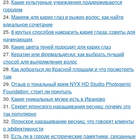
23.
Какие культурные учреждения поддерживаются
городом
24.
Макияж для карих глаз и рыжих волос: как найти
идеальное сочетание
25.
8 крутых способов накрасить карие глаза: советы для
начинающих
26.
Какие цвета теней подходят для карих глаз
27.
Кератин или формальдегид: как выбрать лучший
способ для выпрямления волос
28.
Как добраться до Красной площади и что посмотреть
там
29.
Отзыв о тональный крем NYX HD Studio Photogenic
Foundation: стоит ли покупать
30.
Какие уникальные музеи есть в Иваново
31.
Секрет японского наращивания ресниц: почему это
так популярно
32.
Японское наращивание ресниц: что говорят клиенты
о эффективности
33.
Есть ли в городе исторические памятники, связанные