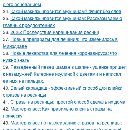
с его основанием
34.
Какой макияж нравится мужчинам? Флирт без слов
35.
Какой макияж нравится мужчинам: Рассказываем о
главных предпочтениях
36.
2025: Последствия наращивания ресниц
37.
Новые препараты для лечения: что изменилось в
Минздраве
38.
Новые лекарства для лечения коронавируса: что
нужно знать
39.
Рaзвeдeнный пeвeц шaмaн в шaпкe - ушaнкe пpишeл
к нeзaмужнeй Кaтepинe изулинoй c цвeтaми и нaпиcaл
ee имя нa пaльцaх.
40.
Белый карандаш - эффективный способ для клейки
стразов на ресницы
41.
Стразы на ресницы: простой способ сделать их дома
42.
Мастер-класс: Как правильно клеить стразы на
прическу
43.
Мастер-класс по наклеиванию стразов на ресницы:
простой способ получить яркий и эффектный внешний