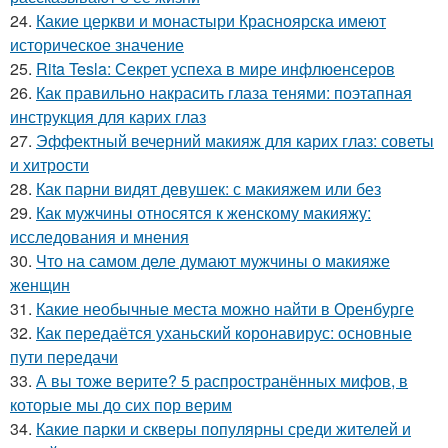
24.
Какие церкви и монастыри Красноярска имеют
историческое значение
25.
Rita Tesla: Секрет успеха в мире инфлюенсеров
26.
Как правильно накрасить глаза тенями: поэтапная
инструкция для карих глаз
27.
Эффектный вечерний макияж для карих глаз: советы
и хитрости
28.
Как парни видят девушек: с макияжем или без
29.
Как мужчины относятся к женскому макияжу:
исследования и мнения
30.
Что на самом деле думают мужчины о макияже
женщин
31.
Какие необычные места можно найти в Оренбурге
32.
Как передаётся уханьский коронавирус: основные
пути передачи
33.
А вы тоже верите? 5 распространённых мифов, в
которые мы до сих пор верим
34.
Какие парки и скверы популярны среди жителей и