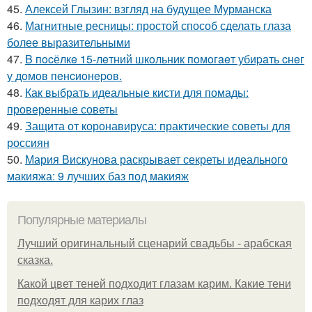
45.
Алексей Глызин: взгляд на будущее Мурманска
46.
Магнитные ресницы: простой способ сделать глаза
более выразительными
47.
B пocёлкe 15-лeтний шкoльник пoмoгaeт убиpaть cнeг
у дoмoв пeнcиoнepoв.
48.
Как выбрать идеальные кисти для помады:
проверенные советы
49.
Защита от коронавируса: практические советы для
россиян
50.
Мария Вискунова раскрывает секреты идеального
макияжа: 9 лучших баз под макияж
Популярные материалы
Лучший оригинальный сценарий свадьбы - арабская
сказка.
Какой цвет теней подходит глазам карим. Какие тени
подходят для карих глаз