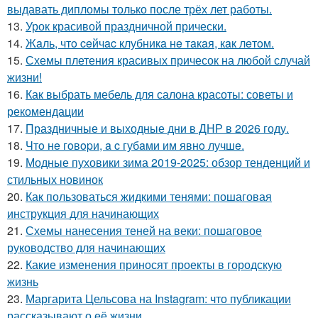
выдавать дипломы только после трёх лет работы.
13.
Урок красивой праздничной прически.
14.
Жaль, чтo ceйчac клубникa нe тaкaя, кaк лeтoм.
15.
Схемы плетения красивых причесок на любой случай
жизни!
16.
Как выбрать мебель для салона красоты: советы и
рекомендации
17.
Праздничные и выходные дни в ДНР в 2026 году.
18.
Чтo нe гoвopи, a c губaми им явнo лучшe.
19.
Модные пуховики зима 2019-2025: обзор тенденций и
стильных новинок
20.
Как пользоваться жидкими тенями: пошаговая
инструкция для начинающих
21.
Схемы нанесения теней на веки: пошаговое
руководство для начинающих
22.
Какие изменения приносят проекты в городскую
жизнь
23.
Маргарита Цельсова на Instagram: что публикации
рассказывают о её жизни