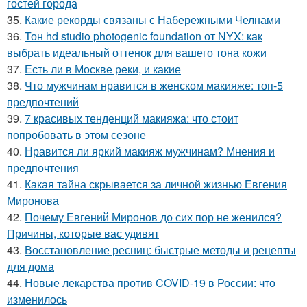
гостей города
35.
Какие рекорды связаны с Набережными Челнами
36.
Тон hd studio photogenic foundation от NYX: как
выбрать идеальный оттенок для вашего тона кожи
37.
Есть ли в Москве реки, и какие
38.
Что мужчинам нравится в женском макияже: топ-5
предпочтений
39.
7 красивых тенденций макияжа: что стоит
попробовать в этом сезоне
40.
Нравится ли яркий макияж мужчинам? Мнения и
предпочтения
41.
Какая тайна скрывается за личной жизнью Евгения
Миронова
42.
Почему Евгений Миронов до сих пор не женился?
Причины, которые вас удивят
43.
Восстановление ресниц: быстрые методы и рецепты
для дома
44.
Новые лекарства против COVID-19 в России: что
изменилось